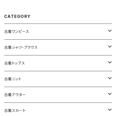
オレンジ (ttu2508181)
CATEGORY
古着ワンピース
古着長袖ワンピース
古着シャツ・ブラウス
古着半袖ワンピース
古着長袖シャツ・ブラウス
古着トップス
古着ノースリーブワンピース
古着半袖シャツ・ブラウス
古着スウェット&パーカー
古着ニット
古着スウェット
古着キャミソールワンピース
古着ノースリーブシャツ・ブラウス
古着プルオーバー
古着セーター
古着アウター
古着パーカー
古着長袖プルオーバー
古着ベアトップワンピース
古着Ｔシャツ
古着カーディガン
古着ライトジャケット
古着スカート