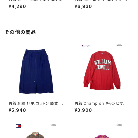
丈 ノースリーブ ワンピース くす
ースリーブ ワンピース 紺 (otu
¥4,290
¥6,930
み 緑 (otu2606061)
2606007)
その他の商品
古着 刺繍 無地 コットン 膝丈 ス
古着 Champion チャンピオン
カート 紺 (ba2607004)
ロゴ コットン100％ 長袖 Ｔシャ
¥5,940
¥3,900
ツ 赤 (ttu2501067)