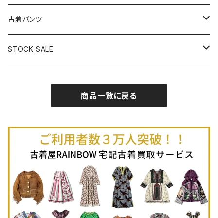
古着半袖プルオーバー
古着長袖Ｔシャツ
古着オールインワン
古着ベスト
古着半袖ニット
古着ライトコート
古着ロング丈スカート (丈76cm-)
古着パンツ
古着ノースリーブプルオーバー
古着半袖Ｔシャツ
古着オーバーオール
古着キャミソール
古着ニットアウター
古着ヘビージャケット
古着膝丈スカート (丈56-75cm)
古着ロング丈パンツ
STOCK SALE
古着ノースリーブＴシャツ
古着セットアップ
古着ノースリーブ
古着ノースリーブニット
古着ヘビーコート
古着ミニ丈スカート (丈-55cm)
古着ショート丈パンツ
Spring / Summer
商品一覧に戻る
80%OFF
古着ポロシャツ
古着ガウン
古着ミニ丈スカート (丈56-75cm)
Autumn / Winter
70%OFF
古着長袖ポロシャツ
80%OFF
古着スウェット
古着羽織り
古着半袖ポロシャツ
70%OFF
古着トレーナー
ベアトップ
古着パーカー
古着タンクトップ