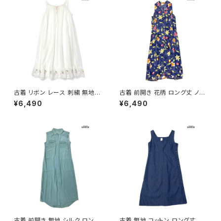
古着 リボン レース 刺繍 無地
古着 前開き 花柄 ロング丈 ノー
シフォン ロング丈 ノースリーブ
スリーブ ワンピース 紺 (otu26
¥6,490
¥6,490
ワンピース 白 生成り (otu260
05058)
2044)
古着 前開き 無地 シルク ロング
古着 無地 コットン ロング丈 ノ