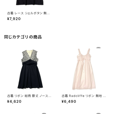
古着 レース シェルボタン 無地
コットン 膝丈 ノースリーブ ワン
¥7,920
ピース 黒 (otu2601107)
同じカテゴリの商品
古着 リボン 総柄 膝丈 ノースリ
古着 Radcliffe リボン 無地 シ
ーブ ワンピース 黒 (oa26070
フォン ナイロン ロング丈 ノース
¥4,620
¥6,490
13)
リーブ ワンピース ピンク (otu2
602038)