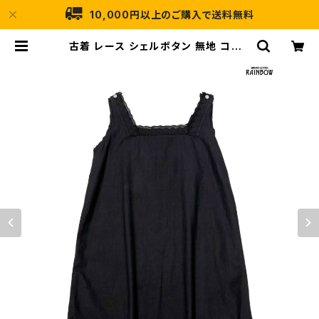
10,000円以上のご購入で送料無料
古着 レース シェルボタン 無地 コット
ン 膝丈 ノースリーブ ワンピース 黒
(otu2601107) | 古着屋RAINBO
W