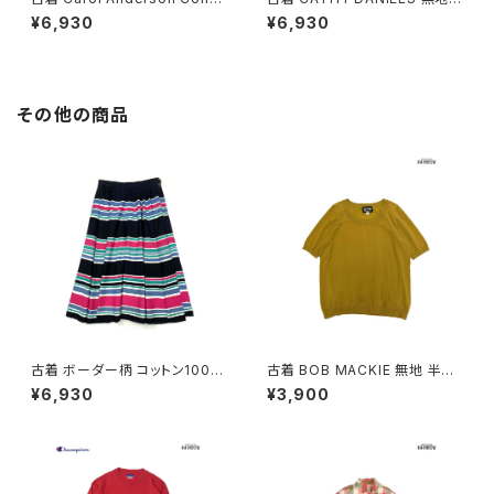
ction キャロルアンダーソンコ
コットン100％ 長袖 アウター テ
¥6,930
¥6,930
レクション アメリカ製 無地 長袖
ーラードジャケット 緑 (ttu260
アウター テーラードジャケット
3139)
緑 (ttu2603140)
その他の商品
古着 ボーダー柄 コットン100％
古着 BOB MACKIE 無地 半袖
膝丈 スカート 黒 ピンク (ba26
ニット マスタード 黄 (ttu25090
¥6,930
¥3,900
07008)
76)