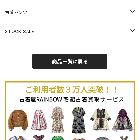
古着半袖プルオーバー
古着長袖Ｔシャツ
古着オールインワン
古着ベスト
古着半袖ニット
古着ライトコート
古着ロング丈スカート (丈76cm-)
古着パンツ
古着ノースリーブプルオーバー
古着半袖Ｔシャツ
古着オーバーオール
古着キャミソール
古着ニットアウター
古着ヘビージャケット
古着膝丈スカート (丈56-75cm)
古着ロング丈パンツ
STOCK SALE
古着ノースリーブＴシャツ
古着セットアップ
古着ノースリーブ
古着ノースリーブニット
古着ヘビーコート
古着ミニ丈スカート (丈-55cm)
古着ショート丈パンツ
Spring / Summer
商品一覧に戻る
80%OFF
古着ポロシャツ
古着ガウン
古着ミニ丈スカート (丈56-75cm)
Autumn / Winter
70%OFF
古着長袖ポロシャツ
80%OFF
古着スウェット
古着羽織り
古着半袖ポロシャツ
70%OFF
古着トレーナー
ベアトップ
古着パーカー
古着タンクトップ