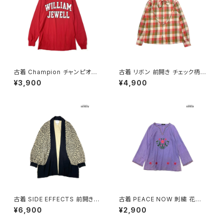
古着 Champion チャンピオン
古着 リボン 前開き チェック柄
ロゴ コットン100％ 長袖 Ｔシャ
コットン 長袖 シャツ サーモンピ
¥3,900
¥4,900
ツ 赤 (ttu2501067)
ンク ベージュ カーキ (ttu2509
085)
古着 SIDE EFFECTS 前開き
古着 PEACE NOW 刺繍 花柄
総柄 レオパード柄 長袖 ニット
コットン 長袖 ブラウス 紫 (ttu2
¥6,900
¥2,900
アウター ベージュ (ttu250905
501035)