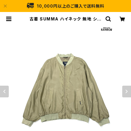
10,000円以上のご購入で送料無料
古着 SUMMA ハイネック 無地 シル
ク100％ 長袖 アウター ライトジャケ
ット ベージュ (ttu2601150) | 古着
屋RAINBOW