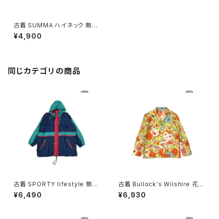
古着 SUMMA ハイネック 無地
シルク100％ 長袖 アウター ラ
¥4,900
イトジャケット ベージュ (ttu26
01150)
同じカテゴリの商品
古着 SPORTY lifestyle 無地
古着 Bullock's Wilshire 花柄
長袖 アウター ライトジャケット
コットン 長袖 アウター ライトジ
¥6,490
¥6,930
紺 (ttu2602019)
ャケット オレンジ (ttu260603
4)