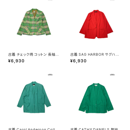
古着 チェック柄 コットン 長袖
古着 SAG HARBOR サグハー
アウター テーラード ジャケット
バー 無地 コットン 長袖 アウタ
¥6,930
¥6,930
緑 (ttu2603128)
ー テーラードジャケット 赤 (ttu
2603137)
古着 Carol Anderson Colle
古着 CATHY DANIELS 無地