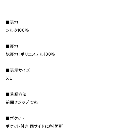
■表地
シルク100％
■裏地
総裏地：ポリエステル100％
■表示サイズ
ＸＬ
■着脱方法
前開きジップです。
■ポケット
ポケット付き 両サイドに各1箇所