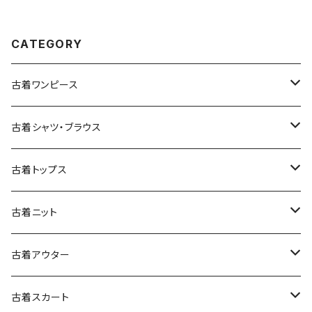
1)
CATEGORY
古着ワンピース
古着長袖ワンピース
古着シャツ・ブラウス
古着半袖ワンピース
古着長袖シャツ・ブラウス
古着トップス
古着ノースリーブワンピース
古着半袖シャツ・ブラウス
古着スウェット&パーカー
古着ニット
古着スウェット
古着キャミソールワンピース
古着ノースリーブシャツ・ブラウス
古着プルオーバー
古着セーター
古着アウター
古着パーカー
古着長袖プルオーバー
古着ベアトップワンピース
古着Ｔシャツ
古着カーディガン
古着ライトジャケット
古着スカート