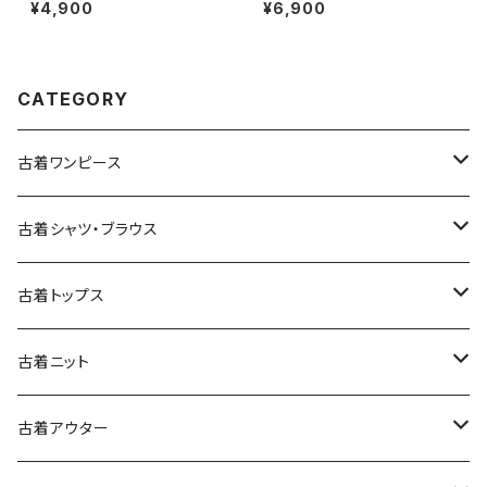
カルダン リボン 総柄 カットソー
ネック 総柄 長袖 ニット セータ
¥4,900
¥6,900
長袖 ブラウス サーモンピンク (t
ー カラフル 水色 (ttu2501051)
tu2501141)
CATEGORY
古着ワンピース
古着長袖ワンピース
古着シャツ・ブラウス
古着半袖ワンピース
古着長袖シャツ・ブラウス
古着トップス
古着ノースリーブワンピース
古着半袖シャツ・ブラウス
古着スウェット&パーカー
古着ニット
古着スウェット
古着キャミソールワンピース
古着ノースリーブシャツ・ブラウス
古着プルオーバー
古着セーター
古着アウター
古着パーカー