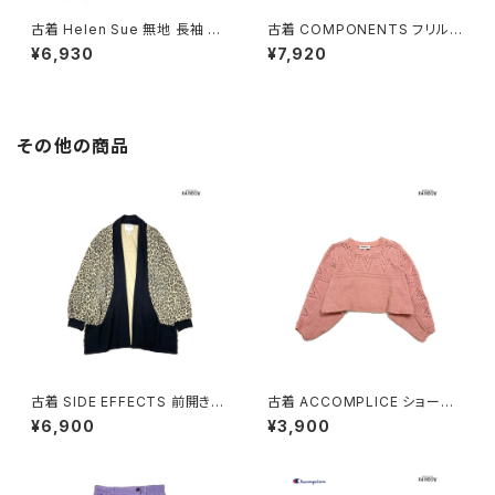
古着 Helen Sue 無地 長袖 ニ
古着 COMPONENTS フリル
ット パーカー セーター 青 (ttu2
花柄 刺繍 ハイネック ウール 長
¥6,930
¥7,920
601219)
袖 ニット セーター 水色 ベージ
ュ (ttu2601191)
その他の商品
古着 SIDE EFFECTS 前開き
古着 ACCOMPLICE ショート
総柄 レオパード柄 長袖 ニット
丈 アメリカ製 無地 長袖 ニット
¥6,900
¥3,900
アウター ベージュ (ttu250905
セーター ピンク (ttu2501058)
1)