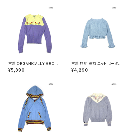
2602018)
古着 ORGANICALLY GROW
古着 無地 長袖 ニット セーター
N by APPEJA 刺繍 花柄 長袖
青 水色 (ttu2603026)
¥5,390
¥4,290
ニット セーター 黄 紫 (ttu2603
024)