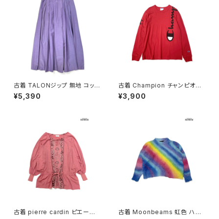
古着 TALONジップ 無地 コット
古着 Champion チャンピオン
ン 膝丈 スカート 紫 (ba26070
ロゴ ブランドロゴ コットン10
¥5,390
¥3,900
02)
0％ 長袖 Ｔシャツ 赤 (ttu2501
068)
古着 pierre cardin ピエール・
古着 Moonbeams 虹色 ハイ