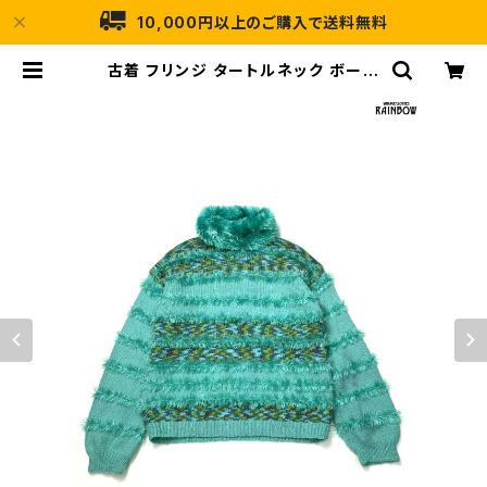
10,000円以上のご購入で送料無料
古着 フリンジ タートルネック ボーダ
ー柄 長袖 ニット セーター 緑 (ttu2
601136) | 古着屋RAINBOW