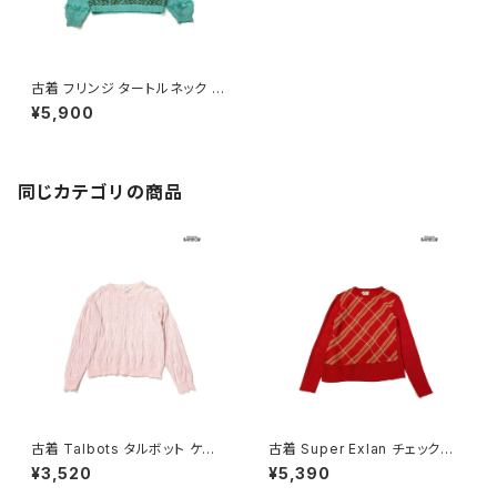
古着 フリンジ タートルネック ボ
ーダー柄 長袖 ニット セーター
¥5,900
緑 (ttu2601136)
同じカテゴリの商品
古着 Talbots タルボット ケー
古着 Super Exlan チェック柄
ブル編み 無地 コットン100％
長袖 ニット セーター 赤 (ttu26
¥3,520
¥5,390
長袖 ニット セーター ピンク (ttu
03025)