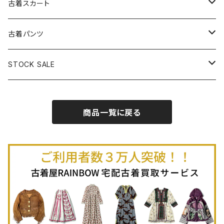
古着長袖プルオーバー
古着ベアトップワンピース
古着Ｔシャツ
古着カーディガン
古着ライトジャケット
古着スカート
古着半袖プルオーバー
古着長袖Ｔシャツ
古着オールインワン
古着ベスト
古着半袖ニット
古着ライトコート
古着ロング丈スカート (丈76cm-)
古着パンツ
古着ノースリーブプルオーバー
古着半袖Ｔシャツ
古着オーバーオール
古着キャミソール
古着ニットアウター
古着ヘビージャケット
古着膝丈スカート (丈56-75cm)
古着ロング丈パンツ
STOCK SALE
古着ノースリーブＴシャツ
古着セットアップ
古着ノースリーブ
古着ノースリーブニット
古着ヘビーコート
古着ミニ丈スカート (丈-55cm)
古着ショート丈パンツ
Spring / Summer
商品一覧に戻る
80%OFF
古着ポロシャツ
古着ガウン
古着ミニ丈スカート (丈56-75cm)
Autumn / Winter
70%OFF
古着長袖ポロシャツ
80%OFF
古着スウェット
古着羽織り
古着半袖ポロシャツ
70%OFF
古着トレーナー
ベアトップ
古着パーカー
古着タンクトップ