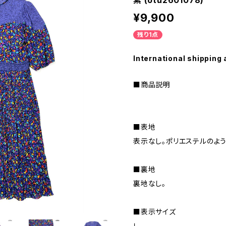
紫 (otu2601078)
¥9,900
残り1点
International shipping 
■商品説明
■表地
表示なし。ポリエステルのよ
■裏地
裏地なし。
■表示サイズ
Ｌ