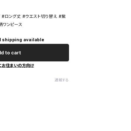
 #ロング丈 #ウエスト切り替え #紫
総柄ワンピース
l shipping available
d to cart
にお住まいの方向け
通報する