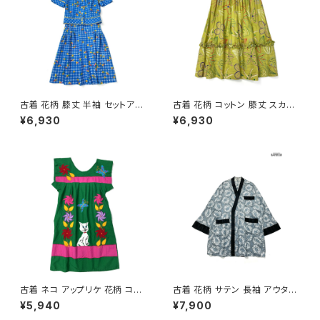
古着 花柄 膝丈 半袖 セットアッ
古着 花柄 コットン 膝丈 スカー
プ 青 (oa2607082)
ト 黄 (ba2607007)
¥6,930
¥6,930
古着 ネコ アップリケ 花柄 コッ
古着 花柄 サテン 長袖 アウター
トン ミニ丈 半袖 ワンピース 緑
羽織り 水色 (ttu2501122)
¥5,940
¥7,900
(oa2607077)