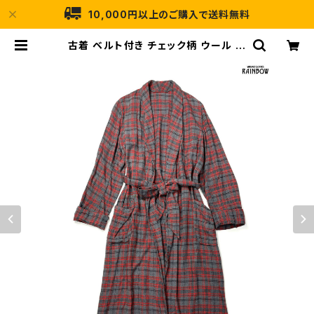
10,000円以上のご購入で送料無料
古着 ベルト付き チェック柄 ウール 長
袖 アウター ガウン 羽織り 赤 グレー
(ttu2512047) | 古着屋RAINBO
W