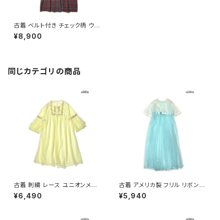
古着 ベルト付き チェック柄 ウー
ル 長袖 アウター ガウン 羽織り
¥8,900
赤 グレー (ttu2512047)
同じカテゴリの商品
古着 刺繍 レース ユニオンメイ
古着 アメリカ製 フリル リボン
ド 無地 ナイロン 長袖 アウター
レース 無地 半袖 アウター 羽織
¥6,490
¥5,940
羽織り 黄 (ttu2603055)
り 水色 (ttu2604042)