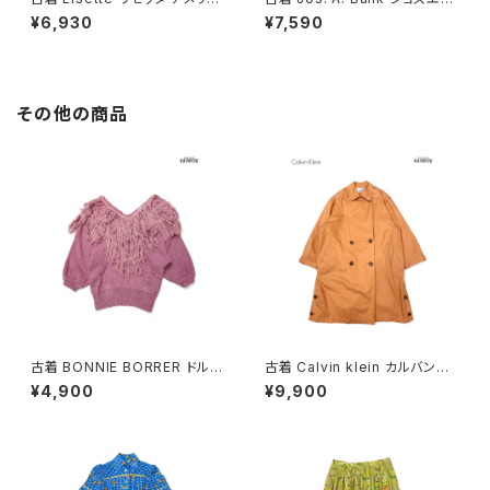
製 刺繍 レース 花柄 半袖 アウ
バンク ベルト付き チェック柄 コ
¥6,930
¥7,590
ター 羽織り 白 ベージュ 生成り
ットン100％ 長袖 アウター 羽織
(ttu2604032)
り 紫 (ttu2606025)
その他の商品
古着 BONNIE BORRER ドルマ
古着 Calvin klein カルバンク
ンスリーブ フリンジ 無地 シルク
ライン ライナー付き 無地 コット
¥4,900
¥9,900
長袖 ニット セーター ピンク (ttu
ン 長袖 アウター ライトコート
2501057)
オレンジ (ttu2508181)