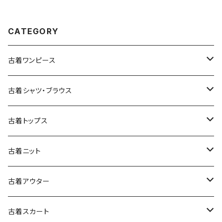
CATEGORY
古着ワンピース
古着長袖ワンピース
古着シャツ・ブラウス
古着半袖ワンピース
古着長袖シャツ・ブラウス
古着トップス
古着ノースリーブワンピース
古着半袖シャツ・ブラウス
古着スウェット&パーカー
古着ニット
古着スウェット
古着キャミソールワンピース
古着ノースリーブシャツ・ブラウス
古着プルオーバー
古着セーター
古着アウター
古着パーカー
古着長袖プルオーバー
古着ベアトップワンピース
古着Ｔシャツ
古着カーディガン
古着ライトジャケット
古着スカート