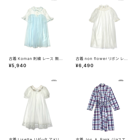
古着 Koman 刺繍 レース 無地
古着 non flower リボン レー
半袖 アウター 羽織り 水色 白 (t
ス 無地 半袖 アウター 羽織り
¥5,940
¥6,490
tu2604034)
白 ベージュ (ttu2606129)
古着 Lisette リゼッタ アメリカ
古着 Jos. A. Bank ジョスエー