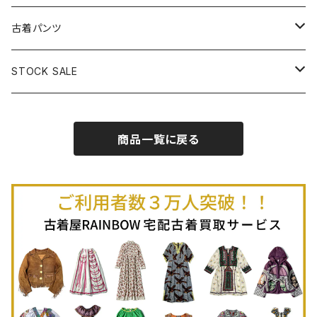
古着半袖プルオーバー
古着長袖Ｔシャツ
古着オールインワン
古着ベスト
古着半袖ニット
古着ライトコート
古着ロング丈スカート (丈76cm-)
古着パンツ
古着ノースリーブプルオーバー
古着半袖Ｔシャツ
古着オーバーオール
古着キャミソール
古着ニットアウター
古着ヘビージャケット
古着膝丈スカート (丈56-75cm)
古着ロング丈パンツ
STOCK SALE
古着ノースリーブＴシャツ
古着セットアップ
古着ノースリーブ
古着ノースリーブニット
古着ヘビーコート
古着ミニ丈スカート (丈-55cm)
古着ショート丈パンツ
Spring / Summer
商品一覧に戻る
80%OFF
古着ポロシャツ
古着ガウン
古着ミニ丈スカート (丈56-75cm)
Autumn / Winter
70%OFF
古着長袖ポロシャツ
80%OFF
古着スウェット
古着羽織り
古着半袖ポロシャツ
70%OFF
古着トレーナー
ベアトップ
古着パーカー
古着タンクトップ