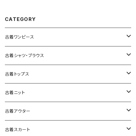
u2509099)
CATEGORY
古着ワンピース
古着長袖ワンピース
古着シャツ・ブラウス
古着半袖ワンピース
古着長袖シャツ・ブラウス
古着トップス
古着ノースリーブワンピース
古着半袖シャツ・ブラウス
古着スウェット&パーカー
古着ニット
古着スウェット
古着キャミソールワンピース
古着ノースリーブシャツ・ブラウス
古着プルオーバー
古着セーター
古着アウター
古着パーカー
古着長袖プルオーバー
古着ベアトップワンピース
古着Ｔシャツ
古着カーディガン
古着ライトジャケット
古着スカート