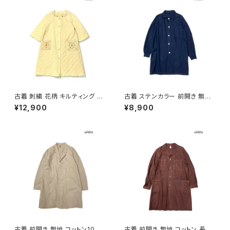
古着 刺繍 花柄 キルティング 長
古着 ステンカラー 前開き 無地
袖 アウター ライトコート 黄 (ttu
コットン 長袖 アウター ライトコ
¥12,900
¥8,900
2601133)
ート 紺 (ttu2601166)
古着 前開き 無地 コットン10
古着 前開き 無地 コットン 長袖