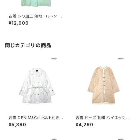
古着 シワ加工 無地 コットン 長
袖 アウター ライトコート ライト
¥12,900
グリーン (ttu2601077)
同じカテゴリの商品
古着 DENIM&Co ベルト付き
古着 ビーズ 刺繍 ハイネック 総
無地 デニム 長袖 アウター ライ
柄 コットン100％ 長袖 アウター
¥5,390
¥4,290
トコート 白 (ttu2602027)
ライトコート サーモンピンク ベ
ージュ (ttu2601249)