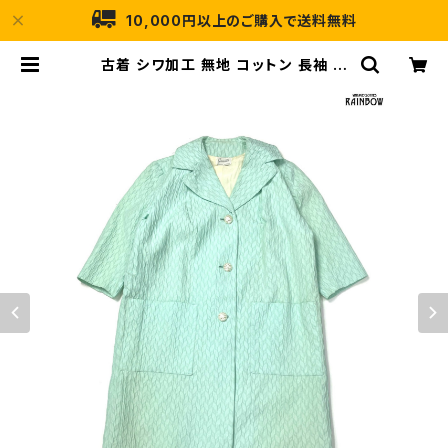
10,000円以上のご購入で送料無料
古着 シワ加工 無地 コットン 長袖 ア
ウター ライトコート ライトグリーン
(ttu2601077) | 古着屋RAINBO
W