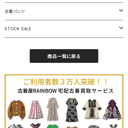
古着半袖プルオーバー
古着長袖Ｔシャツ
古着オールインワン
古着ベスト
古着半袖ニット
古着ライトコート
古着ロング丈スカート (丈76cm-)
古着パンツ
古着ノースリーブプルオーバー
古着半袖Ｔシャツ
古着オーバーオール
古着キャミソール
古着ニットアウター
古着ヘビージャケット
古着膝丈スカート (丈56-75cm)
古着ロング丈パンツ
STOCK SALE
古着ノースリーブＴシャツ
古着セットアップ
古着ノースリーブ
古着ノースリーブニット
古着ヘビーコート
古着ミニ丈スカート (丈-55cm)
古着ショート丈パンツ
Spring / Summer
商品一覧に戻る
80%OFF
古着ポロシャツ
古着ガウン
古着ミニ丈スカート (丈56-75cm)
Autumn / Winter
70%OFF
古着長袖ポロシャツ
80%OFF
古着スウェット
古着羽織り
古着半袖ポロシャツ
70%OFF
古着トレーナー
ベアトップ
古着パーカー
古着タンクトップ