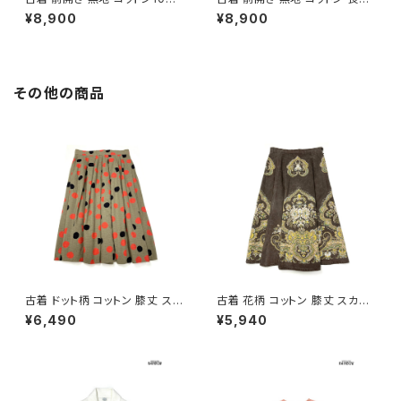
0％ 長袖 アウター テーラード
アウター ステンカラー ライトコ
¥8,900
¥8,900
ライトコート ベージュ (ttu2601
ート 茶 (ttu2601168)
167)
その他の商品
古着 ドット柄 コットン 膝丈 スカ
古着 花柄 コットン 膝丈 スカー
ート 茶 (ba2607006)
ト ダークブラウン (ba260701
¥6,490
¥5,940
3)