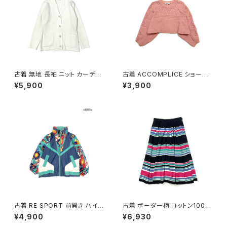
古着 無地 長袖 ニット カーディ
古着 ACCOMPLICE ショート
ガン 白 (ttu2508107)
丈 アメリカ製 無地 長袖 ニット
¥5,900
¥3,900
セーター ピンク (ttu2501058)
古着 RE SPORT 前開き ハイ
古着 ボーダー柄 コットン100％
ネック 総柄 ナイロン 長袖 アウ
膝丈 スカート 黒 ピンク (ba26
¥4,900
¥6,930
ター ヘビージャケット 緑 紺 (tt
07008)