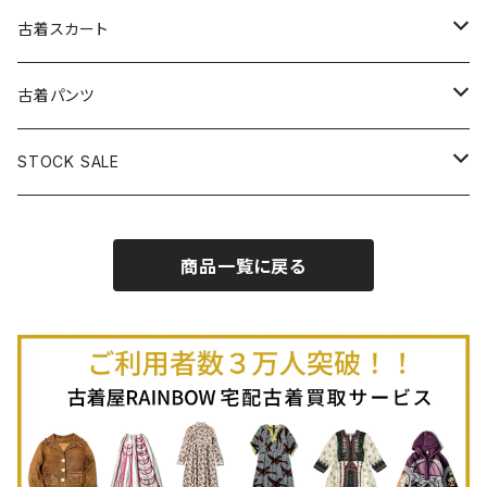
古着パーカー
古着長袖プルオーバー
古着ベアトップワンピース
古着Ｔシャツ
古着カーディガン
古着ライトジャケット
古着スカート
古着半袖プルオーバー
古着長袖Ｔシャツ
古着オールインワン
古着ベスト
古着半袖ニット
古着ライトコート
古着ロング丈スカート (丈76cm-)
古着パンツ
古着ノースリーブプルオーバー
古着半袖Ｔシャツ
古着オーバーオール
古着キャミソール
古着ニットアウター
古着ヘビージャケット
古着膝丈スカート (丈56-75cm)
古着ロング丈パンツ
STOCK SALE
古着ノースリーブＴシャツ
古着セットアップ
古着ノースリーブ
古着ノースリーブニット
古着ヘビーコート
古着ミニ丈スカート (丈-55cm)
古着ショート丈パンツ
Spring / Summer
商品一覧に戻る
80%OFF
古着ポロシャツ
古着ガウン
古着ミニ丈スカート (丈56-75cm)
Autumn / Winter
70%OFF
古着長袖ポロシャツ
80%OFF
古着スウェット
古着羽織り
古着半袖ポロシャツ
70%OFF
古着トレーナー
ベアトップ
古着パーカー