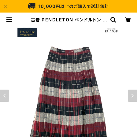
10,000円以上のご購入で送料無料
古着 PENDLETON ペンドルトン T
ALONジップ チェック柄 ウール10
0％ ロング丈 プリーツ スカート 赤
黒 (btu2512028) | 古着屋RAINB
OW