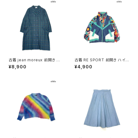
古着 jean moreux 前開き チェ
古着 RE SPORT 前開き ハイ
ック柄 長袖 アウター テーラード
ネック 総柄 ナイロン 長袖 アウ
¥8,900
¥4,900
ライトコート 緑 (ttu2509093)
ター ヘビージャケット 緑 紺 (tt
u2509099)