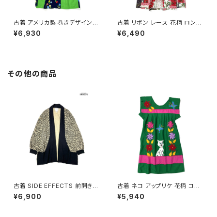
古着 アメリカ製 巻きデザイン
古着 リボン レース 花柄 ロング
花柄 コットン ロング丈 スカート
丈 スカート 赤 (btu2605011)
¥6,930
¥6,490
緑 紺 (btu2604010)
その他の商品
古着 SIDE EFFECTS 前開き
古着 ネコ アップリケ 花柄 コッ
総柄 レオパード柄 長袖 ニット
トン ミニ丈 半袖 ワンピース 緑
¥6,900
¥5,940
アウター ベージュ (ttu250905
(oa2607077)
1)