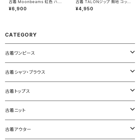
古着 Moonbeams 虹色 ハイ
古着 TALONジップ 無地 コット
ネック 総柄 長袖 ニット セータ
ン 膝丈 スカート 青 水色 (ba2
¥6,900
¥4,950
ー カラフル 水色 (ttu2501051)
607003)
CATEGORY
古着ワンピース
古着長袖ワンピース
古着シャツ・ブラウス
古着半袖ワンピース
古着長袖シャツ・ブラウス
古着トップス
古着ノースリーブワンピース
古着半袖シャツ・ブラウス
古着スウェット&パーカー
古着ニット
古着スウェット
古着キャミソールワンピース
古着ノースリーブシャツ・ブラウス
古着プルオーバー
古着セーター
古着アウター