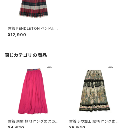
古着 PENDLETON ペンドルト
ン TALONジップ チェック柄 ウ
¥12,900
ール100％ ロング丈 プリーツ
スカート 赤 黒 (btu2512028)
同じカテゴリの商品
古着 刺繍 無地 ロング丈 スカー
古着 シワ加工 総柄 ロング丈 ス
ト ピンク (btu2604021)
カート 茶 (btu2604008)
¥4,620
¥5,940