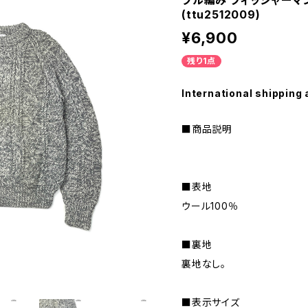
ブル編み フィッシャーマン
(ttu2512009)
¥6,900
残り1点
International shipping 
■商品説明
■表地
ウール100％
■裏地
裏地なし。
■表示サイズ