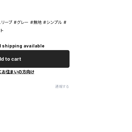
リーブ #グレー #無地 #シンプル #
ット
l shipping available
d to cart
にお住まいの方向け
通報する