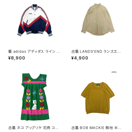
着 adidas アディダス ライン メ
古着 LANDS'END ランズエン
ッシュ ロゴ 刺繍 前開き 無地 長
ド 前開き 無地 コットン100％
¥8,900
¥4,900
袖 アウター ライトジャケット 白
長袖 シャツ ベージュ (ttu2509
赤 紺 (ttu2509077)
057)
古着 ネコ アップリケ 花柄 コッ
古着 BOB MACKIE 無地 半袖