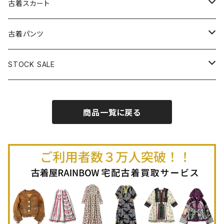
古着長袖プルオーバー
古着ベアトップワンピース
古着Ｔシャツ
古着カーディガン
古着ライトジャケット
古着スカート
古着半袖プルオーバー
古着長袖Ｔシャツ
古着オールインワン
古着ベスト
古着半袖ニット
古着ライトコート
古着ロング丈スカート (丈76cm-)
古着パンツ
古着ノースリーブプルオーバー
古着半袖Ｔシャツ
古着オーバーオール
古着キャミソール
古着ニットアウター
古着ヘビージャケット
古着膝丈スカート (丈56-75cm)
古着ロング丈パンツ
STOCK SALE
古着ノースリーブＴシャツ
古着セットアップ
古着ノースリーブ
古着ノースリーブニット
古着ヘビーコート
古着ミニ丈スカート (丈-55cm)
古着ショート丈パンツ
Spring / Summer
商品一覧に戻る
80%OFF
古着ポロシャツ
古着ガウン
古着ミニ丈スカート (丈56-75cm)
Autumn / Winter
70%OFF
古着長袖ポロシャツ
80%OFF
古着スウェット
古着羽織り
古着半袖ポロシャツ
70%OFF
古着トレーナー
ベアトップ
古着パーカー
古着タンクトップ