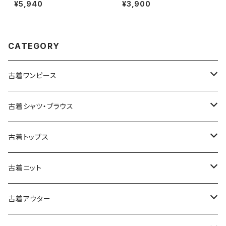
トン ミニ丈 半袖 ワンピース 緑
ニット マスタード 黄 (ttu25090
¥5,940
¥3,900
(oa2607077)
76)
CATEGORY
古着ワンピース
古着長袖ワンピース
古着シャツ・ブラウス
古着半袖ワンピース
古着長袖シャツ・ブラウス
古着トップス
古着ノースリーブワンピース
古着半袖シャツ・ブラウス
古着スウェット&パーカー
古着ニット
古着スウェット
古着キャミソールワンピース
古着ノースリーブシャツ・ブラウス
古着プルオーバー
古着セーター
古着アウター
古着パーカー