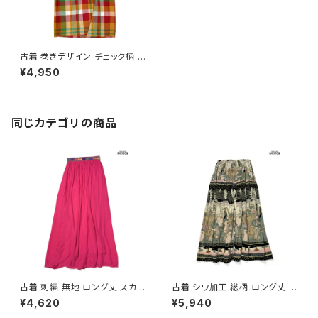
古着 巻きデザイン チェック柄 コ
ットン ロング丈 スカート オレン
¥4,950
ジ (btu2601012)
同じカテゴリの商品
古着 刺繍 無地 ロング丈 スカー
古着 シワ加工 総柄 ロング丈 ス
ト ピンク (btu2604021)
カート 茶 (btu2604008)
¥4,620
¥5,940