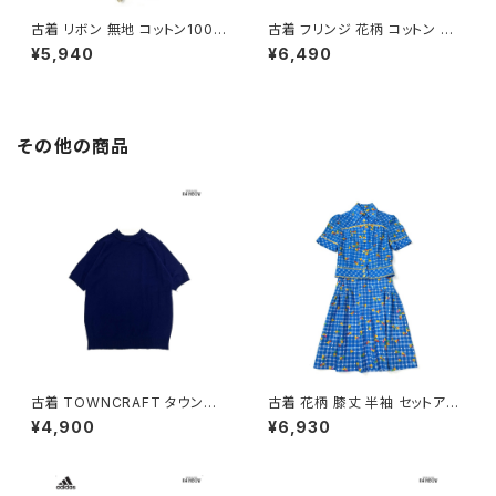
古着 リボン 無地 コットン100％
古着 フリンジ 花柄 コットン ロ
ロング丈 スカート ベージュ (ba
ング丈 スカート 紺 (btu26030
¥5,940
¥6,490
2607019)
13)
その他の商品
古着 TOWNCRAFT タウンク
古着 花柄 膝丈 半袖 セットアッ
ラフト 無地 半袖 ニット 紺 (ttu2
プ 青 (oa2607082)
¥4,900
¥6,930
509075)