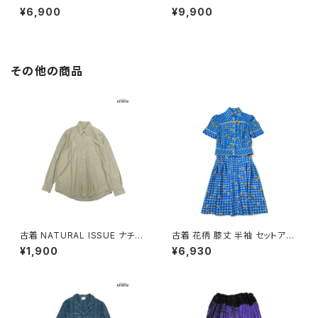
無地 長袖 ニット カーディガン
リカ製 無地 ワンポイント コット
¥6,900
¥9,900
オレンジ (ttu2601195)
ン 長袖 ニット カーディガン 赤
(ttu2512016)
その他の商品
古着 NATURAL ISSUE ナチュ
古着 花柄 膝丈 半袖 セットアッ
ラルイシュー 前開き 無地 コット
プ 青 (oa2607082)
¥1,900
¥6,930
ン100％ 長袖 シャツ ベージュ
カーキ (ttu2509059)