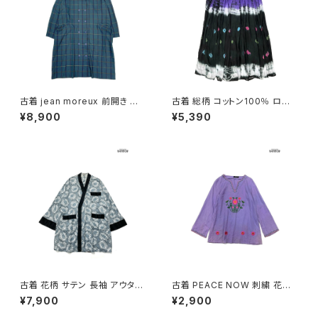
古着 jean moreux 前開き チェ
古着 総柄 コットン100％ ロン
ック柄 長袖 アウター テーラード
グ丈 スカート 黒 紫 (ba26070
¥8,900
¥5,390
ライトコート 緑 (ttu2509093)
20)
古着 花柄 サテン 長袖 アウター
古着 PEACE NOW 刺繍 花柄
羽織り 水色 (ttu2501122)
コットン 長袖 ブラウス 紫 (ttu2
¥7,900
¥2,900
501035)