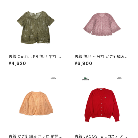
古着 Outfit JPR 無地 半袖 か
古着 無地 七分袖 かぎ針編み
ぎ針編み ニット カーディガン 緑
ニット カーディガン ピンク (ttu2
¥4,620
¥6,900
カーキ (ttu2604103)
601003)
古着 かぎ針編み ボレロ 前開き
古着 LACOSTE ラコステ アメ