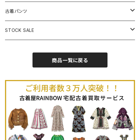
古着半袖プルオーバー
古着長袖Ｔシャツ
古着オールインワン
古着ベスト
古着半袖ニット
古着ライトコート
古着ロング丈スカート (丈76cm-)
古着パンツ
古着ノースリーブプルオーバー
古着半袖Ｔシャツ
古着オーバーオール
古着キャミソール
古着ニットアウター
古着ヘビージャケット
古着膝丈スカート (丈56-75cm)
古着ロング丈パンツ
STOCK SALE
古着ノースリーブＴシャツ
古着セットアップ
古着ノースリーブ
古着ノースリーブニット
古着ヘビーコート
古着ミニ丈スカート (丈-55cm)
古着ショート丈パンツ
Spring / Summer
商品一覧に戻る
80%OFF
古着ポロシャツ
古着ガウン
古着ミニ丈スカート (丈56-75cm)
Autumn / Winter
70%OFF
古着長袖ポロシャツ
80%OFF
古着スウェット
古着羽織り
古着半袖ポロシャツ
70%OFF
古着トレーナー
ベアトップ
古着パーカー
古着タンクトップ