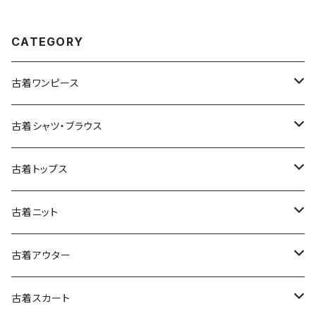
CATEGORY
古着ワンピース
古着長袖ワンピース
古着シャツ・ブラウス
古着半袖ワンピース
古着長袖シャツ・ブラウス
古着トップス
古着ノースリーブワンピース
古着半袖シャツ・ブラウス
古着スウェット&パーカー
古着ニット
古着スウェット
古着キャミソールワンピース
古着ノースリーブシャツ・ブラウス
古着プルオーバー
古着セーター
古着アウター
古着パーカー
古着長袖プルオーバー
古着ベアトップワンピース
古着Ｔシャツ
古着カーディガン
古着ライトジャケット
古着スカート