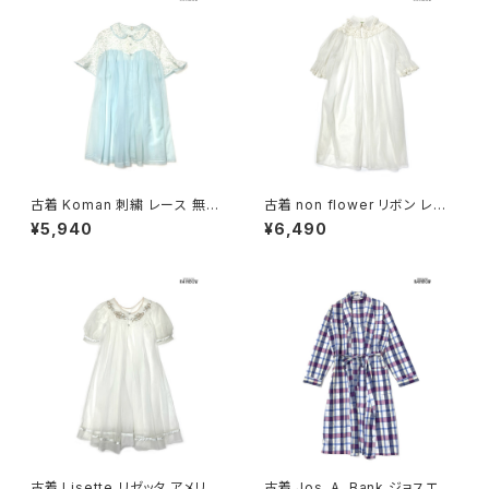
古着 Koman 刺繍 レース 無地
古着 non flower リボン レー
半袖 アウター 羽織り 水色 白 (t
ス 無地 半袖 アウター 羽織り
¥5,940
¥6,490
tu2604034)
白 ベージュ (ttu2606129)
古着 Lisette リゼッタ アメリカ
古着 Jos. A. Bank ジョスエー