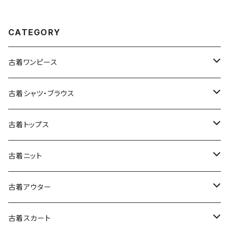
シャツ 茶 (ttu2509035)
CATEGORY
古着ワンピース
古着長袖ワンピース
古着シャツ・ブラウス
古着半袖ワンピース
古着長袖シャツ・ブラウス
古着トップス
古着ノースリーブワンピース
古着半袖シャツ・ブラウス
古着スウェット&パーカー
古着ニット
古着スウェット
古着キャミソールワンピース
古着ノースリーブシャツ・ブラウス
古着プルオーバー
古着セーター
古着アウター
古着パーカー
古着長袖プルオーバー
古着ベアトップワンピース
古着Ｔシャツ
古着カーディガン
古着ライトジャケット
古着スカート