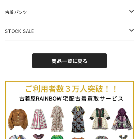
古着半袖プルオーバー
古着長袖Ｔシャツ
古着オールインワン
古着ベスト
古着半袖ニット
古着ライトコート
古着ロング丈スカート (丈76cm-)
古着パンツ
古着ノースリーブプルオーバー
古着半袖Ｔシャツ
古着オーバーオール
古着キャミソール
古着ニットアウター
古着ヘビージャケット
古着膝丈スカート (丈56-75cm)
古着ロング丈パンツ
STOCK SALE
古着ノースリーブＴシャツ
古着セットアップ
古着ノースリーブ
古着ノースリーブニット
古着ヘビーコート
古着ミニ丈スカート (丈-55cm)
古着ショート丈パンツ
Spring / Summer
商品一覧に戻る
80%OFF
古着ポロシャツ
古着ガウン
古着ミニ丈スカート (丈56-75cm)
Autumn / Winter
70%OFF
古着長袖ポロシャツ
80%OFF
古着スウェット
古着羽織り
古着半袖ポロシャツ
70%OFF
古着トレーナー
ベアトップ
古着パーカー
古着タンクトップ