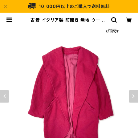
10,000円以上のご購入で送料無料
古着 イタリア製 前開き 無地 ウール1
00％ 長袖 アウター 羽織り ピンク (t
tu2511054) | 古着屋RAINBOW