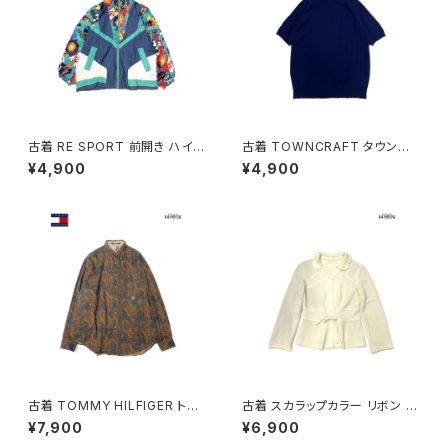
古着 RE SPORT 前開き ハイ
古着 TOWNCRAFT タウンク
ネック 総柄 ナイロン 長袖 アウ
ラフト 無地 半袖 ニット 紺 (ttu2
¥4,900
¥4,900
ター ヘビージャケット 緑 紺 (tt
509075)
u2509099)
古着 TOMMY HILFIGER トミ
古着 スカラップカラー リボン 無
ーヒルフィガー 前開き 総柄 ペ
地 長袖 ニット カーディガン ベ
¥7,900
¥6,900
イズリー柄 コットン100％ 長袖
ージュ 生成り (ttu2501064)