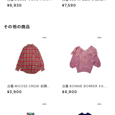
製 刺繍 レース 花柄 半袖 アウ
バンク ベルト付き チェック柄 コ
¥6,930
¥7,590
ター 羽織り 白 ベージュ 生成り
ットン100％ 長袖 アウター 羽織
(ttu2604032)
り 紫 (ttu2606025)
その他の商品
古着 MOOSE CREEK 前開き
古着 BONNIE BORRER ドルマ
チェック柄 コットン100％ フラン
ンスリーブ フリンジ 無地 シルク
¥3,900
¥4,900
ネル 長袖 シャツ 赤 (ttu25090
長袖 ニット セーター ピンク (ttu
60)
2501057)