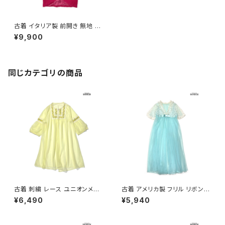
古着 イタリア製 前開き 無地 ウ
ール100％ 長袖 アウター 羽織
¥9,900
り ピンク (ttu2511054)
同じカテゴリの商品
古着 刺繍 レース ユニオンメイ
古着 アメリカ製 フリル リボン
ド 無地 ナイロン 長袖 アウター
レース 無地 半袖 アウター 羽織
¥6,490
¥5,940
羽織り 黄 (ttu2603055)
り 水色 (ttu2604042)