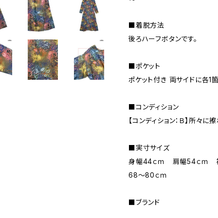
■着脱方法
後ろハーフボタンです。
■ポケット
ポケット付き 両サイドに各1
■コンディション
【コンディション：Ｂ】所々に
■実寸サイズ
身幅44ｃｍ 肩幅54ｃｍ 
68～80ｃｍ
■ブランド