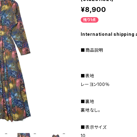
¥8,900
残り1点
International shipping 
■商品説明
■表地
レーヨン100％
■裏地
裏地なし。
■表示サイズ
10