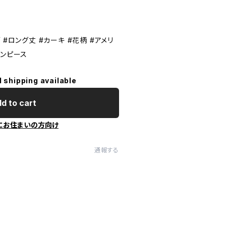
 #ロング丈 #カーキ #花柄 #アメリ
ワンピース
l shipping available
d to cart
にお住まいの方向け
通報する