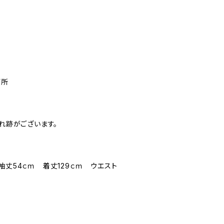
箇所
擦れ跡がございます。
袖丈54ｃｍ 着丈129ｃｍ ウエスト