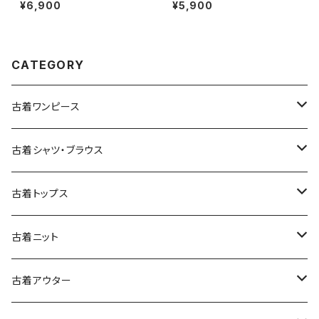
開き 無地 ワンポイント ナイロ
ガン 白 (ttu2508107)
¥6,900
¥5,900
ン100％ 長袖 アウター ライトジ
ャケット ボルドー 赤紫 (ttu250
9053)
CATEGORY
古着ワンピース
古着長袖ワンピース
古着シャツ・ブラウス
古着半袖ワンピース
古着長袖シャツ・ブラウス
古着トップス
古着ノースリーブワンピース
古着半袖シャツ・ブラウス
古着スウェット&パーカー
古着ニット
古着スウェット
古着キャミソールワンピース
古着ノースリーブシャツ・ブラウス
古着プルオーバー
古着セーター
古着アウター
古着パーカー