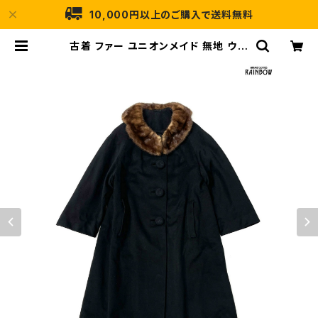
10,000円以上のご購入で送料無料
古着 ファー ユニオンメイド 無地 ウー
ル 長袖 アウター ヘビーコート 黒 (tt
u2511008) | 古着屋RAINBOW