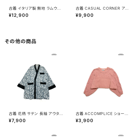
古着 イタリア製 無地 ラムウー
古着 CASUAL CORNER アメ
ル アンゴラ 長袖 アウター ヘビ
リカ製 前開き 無地 ウール 長袖
¥12,900
¥9,900
ーコート 茶 (ttu2511072)
アウター ヘビーコート 黒 (ttu2
511048)
その他の商品
古着 花柄 サテン 長袖 アウター
古着 ACCOMPLICE ショート
羽織り 水色 (ttu2501122)
丈 アメリカ製 無地 長袖 ニット
¥7,900
¥3,900
セーター ピンク (ttu2501058)