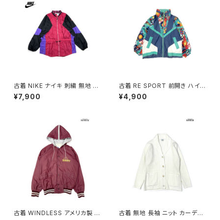
古着 NIKE ナイキ 刺繍 無地 ナ
古着 RE SPORT 前開き ハイ
イロン 長袖 アウター アウトドア
ネック 総柄 ナイロン 長袖 アウ
¥7,900
¥4,900
ジャケット ピンク (ttu250816
ター ヘビージャケット 緑 紺 (tt
7)
u2509099)
古着 WINDLESS アメリカ製 前
古着 無地 長袖 ニット カーディ