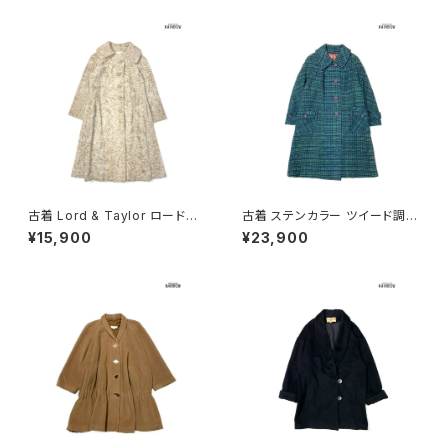
ベージュ (ttu2511049)
古着 Lord & Taylor ロード＆
古着 ステンカラー ツイード調
テイラー 前開き 無地 ボア フェ
前開き チェック柄 ウール 長袖
¥15,900
¥23,900
イクファー 長袖 アウター ヘビ
アウター ヘビーコート 緑 (ttu2
ーコート ベージュ (ttu251111
511117)
6)