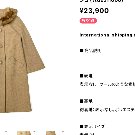
ジュ (ttu2511006)
¥23,900
残り1点
International shipping 
■商品説明
■表地
表示なし。ウールのような素
■裏地
総裏地：表示なし。ポリエステ
■表示サイズ
表示なし。