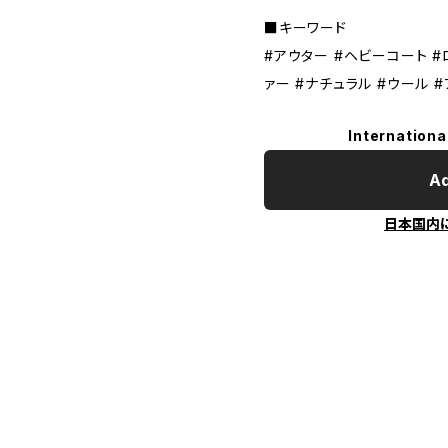
■キーワード
#アウター #ヘビーコート #
ァー #ナチュラル #ウール 
Internationa
Ad
日本国内