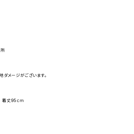
箇所
生地ダメージがございます。
 着丈95ｃｍ