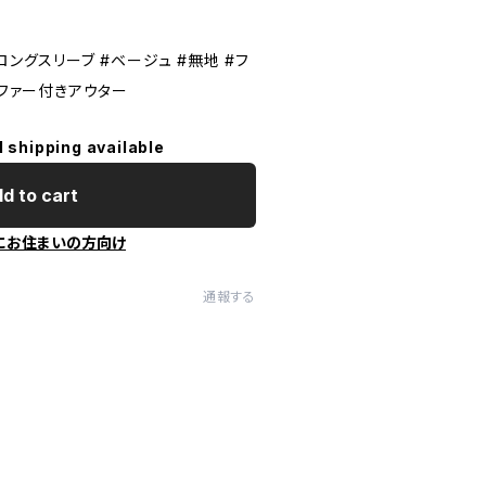
ロングスリーブ #ベージュ #無地 #フ
#ファー付きアウター
l shipping available
d to cart
にお住まいの方向け
通報する