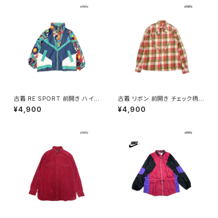
古着 RE SPORT 前開き ハイ
古着 リボン 前開き チェック柄
ネック 総柄 ナイロン 長袖 アウ
コットン 長袖 シャツ サーモンピ
¥4,900
¥4,900
ター ヘビージャケット 緑 紺 (tt
ンク ベージュ カーキ (ttu2509
u2509099)
085)