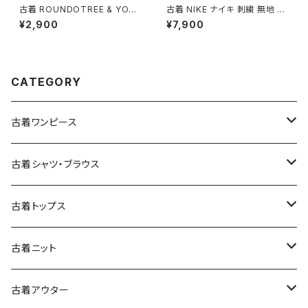
古着 ROUNDOTREE & YORK
古着 NIKE ナイキ 刺繍 無地 ナ
E ラウンドツリーアンドヨーク
イロン 長袖 アウター アウトドア
¥2,900
¥7,900
前開き 無地 コーデュロイ 長袖
ジャケット ピンク (ttu250816
シャツ 赤 ボルドー (ttu25090
7)
56)
CATEGORY
古着ワンピース
古着長袖ワンピース
古着シャツ・ブラウス
古着半袖ワンピース
古着長袖シャツ・ブラウス
古着トップス
古着ノースリーブワンピース
古着半袖シャツ・ブラウス
古着スウェット&パーカー
古着ニット
古着スウェット
古着キャミソールワンピース
古着ノースリーブシャツ・ブラウス
古着プルオーバー
古着セーター
古着アウター