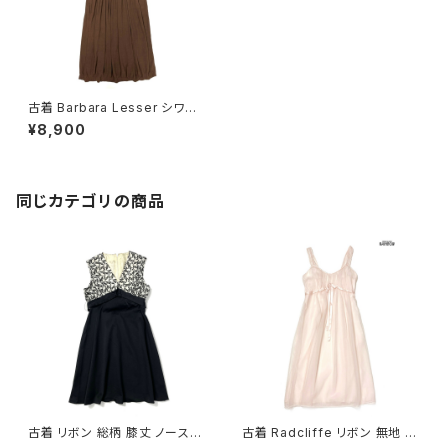
古着 Barbara Lesser シワ加
工 アメリカ製 無地 ロング丈 ノ
¥8,900
ースリーブ ワンピース 茶 (otu
2510050)
同じカテゴリの商品
古着 リボン 総柄 膝丈 ノースリ
古着 Radcliffe リボン 無地 シ
ーブ ワンピース 黒 (oa26070
フォン ナイロン ロング丈 ノース