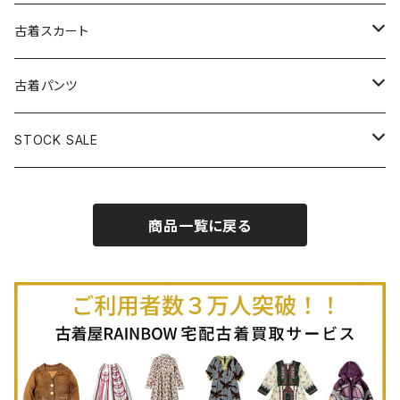
古着パーカー
古着長袖プルオーバー
古着ベアトップワンピース
古着Ｔシャツ
古着カーディガン
古着ライトジャケット
古着スカート
古着半袖プルオーバー
古着長袖Ｔシャツ
古着オールインワン
古着ベスト
古着半袖ニット
古着ライトコート
古着ロング丈スカート (丈76cm-)
古着パンツ
古着ノースリーブプルオーバー
古着半袖Ｔシャツ
古着オーバーオール
古着キャミソール
古着ニットアウター
古着ヘビージャケット
古着膝丈スカート (丈56-75cm)
古着ロング丈パンツ
STOCK SALE
古着ノースリーブＴシャツ
古着セットアップ
古着ノースリーブ
古着ノースリーブニット
古着ヘビーコート
古着ミニ丈スカート (丈-55cm)
古着ショート丈パンツ
Spring / Summer
商品一覧に戻る
80%OFF
古着ポロシャツ
古着ガウン
古着ミニ丈スカート (丈56-75cm)
Autumn / Winter
70%OFF
古着長袖ポロシャツ
80%OFF
古着スウェット
古着羽織り
古着半袖ポロシャツ
70%OFF
古着トレーナー
ベアトップ