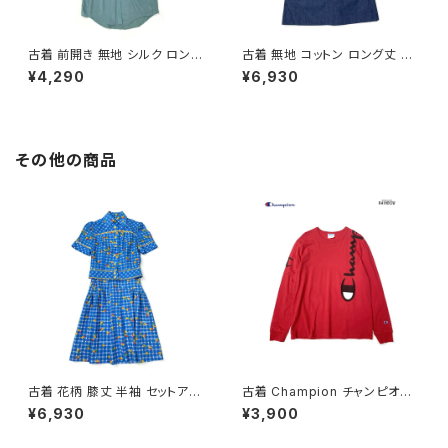
古着 前開き 無地 シルク ロング
古着 無地 コットン ロング丈 ノ
丈 ノースリーブ ワンピース くす
ースリーブ ワンピース 紺 (otu
¥4,290
¥6,930
み 緑 (otu2606061)
2606007)
その他の商品
古着 花柄 膝丈 半袖 セットアッ
古着 Champion チャンピオン
プ 青 (oa2607082)
ロゴ ブランドロゴ コットン10
¥6,930
¥3,900
0％ 長袖 Ｔシャツ 赤 (ttu2501
068)