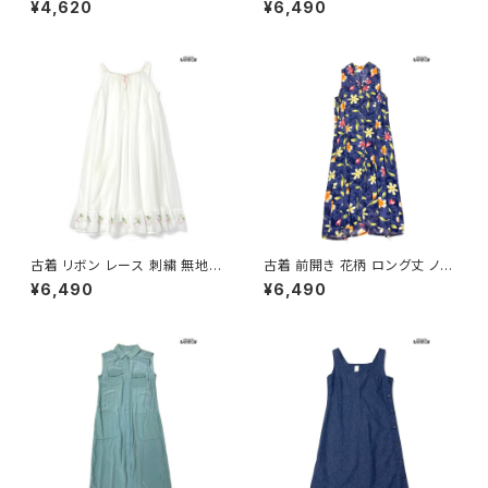
¥4,620
¥6,490
13)
リーブ ワンピース ピンク (otu2
602038)
古着 リボン レース 刺繍 無地
古着 前開き 花柄 ロング丈 ノー
シフォン ロング丈 ノースリーブ
スリーブ ワンピース 紺 (otu26
¥6,490
¥6,490
ワンピース 白 生成り (otu260
05058)
2044)