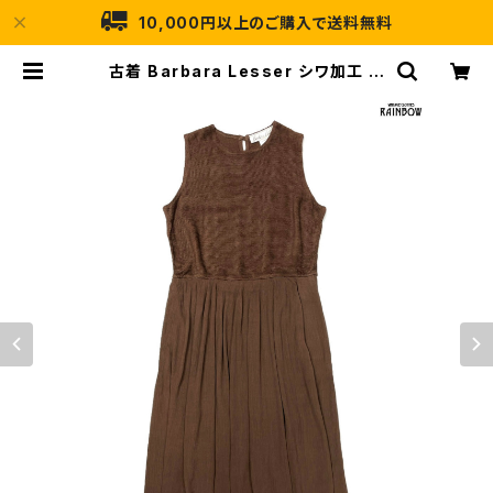
10,000円以上のご購入で送料無料
古着 Barbara Lesser シワ加工 ア
メリカ製 無地 ロング丈 ノースリーブ
ワンピース 茶 (otu2510050) | 古
着屋RAINBOW