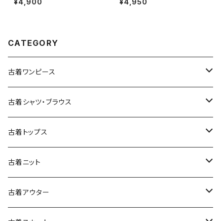
¥4,900
¥4,950
ター ヘビージャケット 緑 紺 (tt
607003)
u2509099)
CATEGORY
古着ワンピース
古着長袖ワンピース
古着シャツ・ブラウス
古着半袖ワンピース
古着長袖シャツ・ブラウス
古着トップス
古着ノースリーブワンピース
古着半袖シャツ・ブラウス
古着スウェット&パーカー
古着ニット
古着スウェット
古着キャミソールワンピース
古着ノースリーブシャツ・ブラウス
古着プルオーバー
古着セーター
古着アウター
古着パーカー
古着長袖プルオーバー