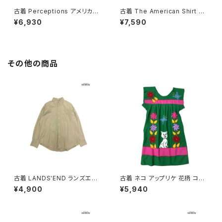
古着 Perceptions アメリカ製
古着 The American Shirt Dr
総柄 ロング丈 長袖 プリーツ ワ
ess アメリカ製 レース 無地 コ
¥6,930
¥7,590
ンピース ピンク ベージュ (otu
ットン ロング丈 長袖 ワンピース
2603019)
赤 (otu2603018)
その他の商品
古着 LANDS'END ランズエン
古着 ネコ アップリケ 花柄 コッ
ド 前開き 無地 コットン100％
トン ミニ丈 半袖 ワンピース 緑
¥4,900
¥5,940
長袖 シャツ ベージュ (ttu2509
(oa2607077)
057)