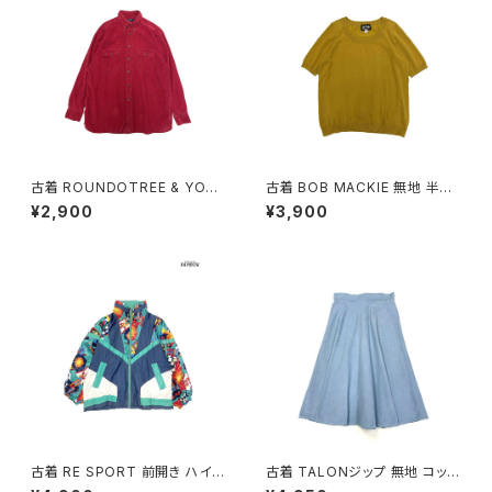
古着 ROUNDOTREE & YORK
古着 BOB MACKIE 無地 半袖
E ラウンドツリーアンドヨーク
ニット マスタード 黄 (ttu25090
¥2,900
¥3,900
前開き 無地 コーデュロイ 長袖
76)
シャツ 赤 ボルドー (ttu25090
56)
古着 RE SPORT 前開き ハイ
古着 TALONジップ 無地 コット
ネック 総柄 ナイロン 長袖 アウ
ン 膝丈 スカート 青 水色 (ba2