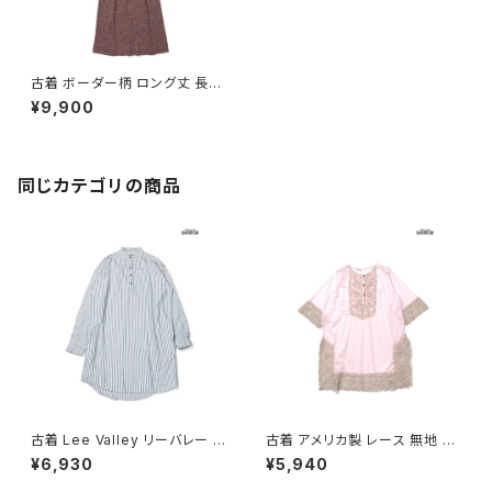
古着 ボーダー柄 ロング丈 長袖
ニット ワンピース 茶 (otu2510
¥9,900
044)
同じカテゴリの商品
古着 Lee Valley リーバレー ス
古着 アメリカ製 レース 無地 ナ
トライプ柄 コットン100％ ロン
イロン ミニ丈 七分袖 ワンピー
¥6,930
¥5,940
グ丈 長袖 ワンピース 青 (otu2
ス ピンク (otu2602051)
603013)