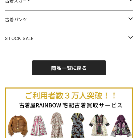
古着ベアトップワンピース
古着Ｔシャツ
古着カーディガン
古着ライトジャケット
古着スカート
古着半袖プルオーバー
古着長袖Ｔシャツ
古着オールインワン
古着ベスト
古着半袖ニット
古着ライトコート
古着ロング丈スカート (丈76cm-)
古着パンツ
古着ノースリーブプルオーバー
古着半袖Ｔシャツ
古着オーバーオール
古着キャミソール
古着ニットアウター
古着ヘビージャケット
古着膝丈スカート (丈56-75cm)
古着ロング丈パンツ
STOCK SALE
古着ノースリーブＴシャツ
古着セットアップ
古着ノースリーブ
古着ノースリーブニット
古着ヘビーコート
古着ミニ丈スカート (丈-55cm)
古着ショート丈パンツ
Spring / Summer
商品一覧に戻る
80%OFF
古着ポロシャツ
古着ガウン
古着ミニ丈スカート (丈56-75cm)
Autumn / Winter
70%OFF
古着長袖ポロシャツ
80%OFF
古着スウェット
古着羽織り
古着半袖ポロシャツ
70%OFF
古着トレーナー
ベアトップ
古着パーカー
古着タンクトップ