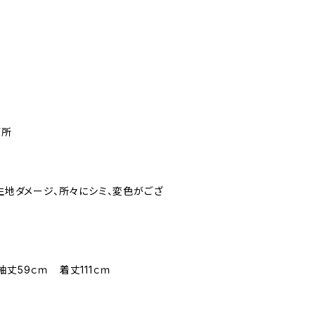
箇所
に生地ダメージ、所々にシミ、変色がござ
丈59ｃｍ 着丈111ｃｍ