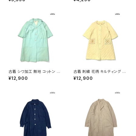
トコート 白 (ttu2602027)
ライトコート サーモンピンク ベ
ージュ (ttu2601249)
古着 シワ加工 無地 コットン 長
古着 刺繍 花柄 キルティング 長
袖 アウター ライトコート ライト
袖 アウター ライトコート 黄 (ttu
¥12,900
¥12,900
グリーン (ttu2601077)
2601133)