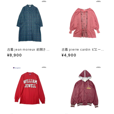
古着 jean moreux 前開き チェ
古着 pierre cardin ピエール・
ック柄 長袖 アウター テーラード
カルダン リボン 総柄 カットソー
¥8,900
¥4,900
ライトコート 緑 (ttu2509093)
長袖 ブラウス サーモンピンク (t
tu2501141)