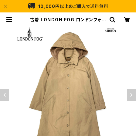
10,000円以上のご購入で送料無料
古着 LONDON FOG ロンドンフォグ
ライナー付き 無地 コットン 長袖 アウ
ター トレンチコート 茶 ベージュ (tt
u2510232) | 古着屋RAINBOW