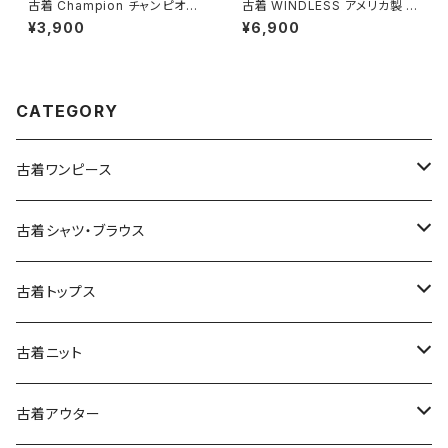
古着 Champion チャンピオン
古着 WINDLESS アメリカ製 前
ロゴ コットン100％ 長袖 Ｔシャ
開き 無地 ワンポイント ナイロ
¥3,900
¥6,900
ツ 赤 (ttu2501067)
ン100％ 長袖 アウター ライトジ
ャケット ボルドー 赤紫 (ttu250
9053)
CATEGORY
古着ワンピース
古着長袖ワンピース
古着シャツ・ブラウス
古着半袖ワンピース
古着長袖シャツ・ブラウス
古着トップス
古着ノースリーブワンピース
古着半袖シャツ・ブラウス
古着スウェット&パーカー
古着ニット
古着スウェット
古着キャミソールワンピース
古着ノースリーブシャツ・ブラウス
古着プルオーバー
古着セーター
古着アウター