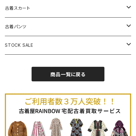
古着パーカー
古着長袖プルオーバー
古着ベアトップワンピース
古着Ｔシャツ
古着カーディガン
古着ライトジャケット
古着スカート
古着半袖プルオーバー
古着長袖Ｔシャツ
古着オールインワン
古着ベスト
古着半袖ニット
古着ライトコート
古着ロング丈スカート (丈76cm-)
古着パンツ
古着ノースリーブプルオーバー
古着半袖Ｔシャツ
古着オーバーオール
古着キャミソール
古着ニットアウター
古着ヘビージャケット
古着膝丈スカート (丈56-75cm)
古着ロング丈パンツ
STOCK SALE
古着ノースリーブＴシャツ
古着セットアップ
古着ノースリーブ
古着ノースリーブニット
古着ヘビーコート
古着ミニ丈スカート (丈-55cm)
古着ショート丈パンツ
Spring / Summer
商品一覧に戻る
80%OFF
古着ポロシャツ
古着ガウン
古着ミニ丈スカート (丈56-75cm)
Autumn / Winter
70%OFF
古着長袖ポロシャツ
80%OFF
古着スウェット
古着羽織り
古着半袖ポロシャツ
70%OFF
古着トレーナー
ベアトップ
古着パーカー