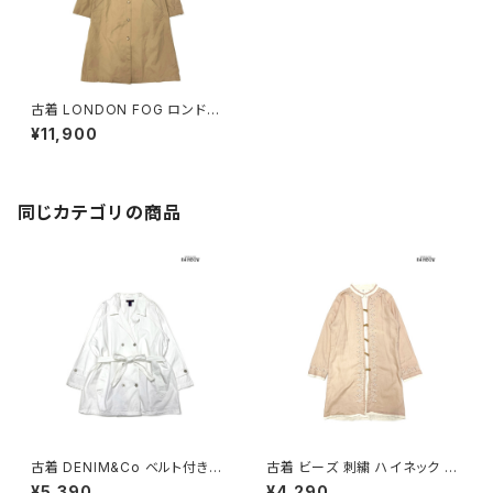
古着 LONDON FOG ロンドン
フォグ ライナー付き 無地 コット
¥11,900
ン 長袖 アウター トレンチコート
茶 ベージュ (ttu2510232)
同じカテゴリの商品
古着 DENIM&Co ベルト付き
古着 ビーズ 刺繍 ハイネック 総
無地 デニム 長袖 アウター ライ
柄 コットン100％ 長袖 アウター
¥5,390
¥4,290