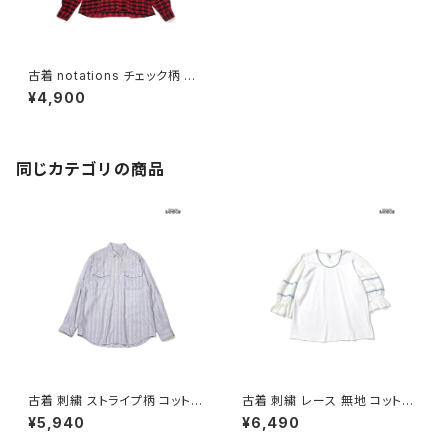
古着 notations チェック柄 長
袖 シャツ 赤 (ttu2510205)
¥4,900
同じカテゴリの商品
古着 刺繍 ストライプ柄 コットン
古着 刺繍 レース 無地 コットン
100％ 長袖 シャツ パステル 紫
七分袖 ブラウス 白 (ttu26060
¥5,940
¥6,490
(ttu2603112)
27)