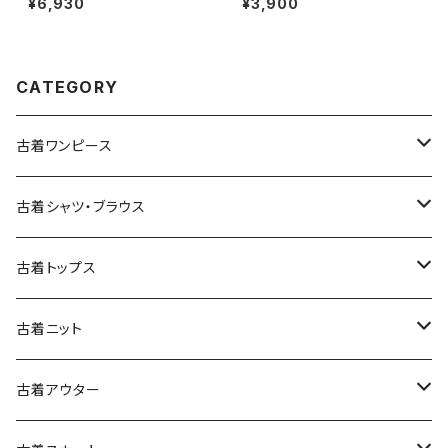
¥6,930
¥3,900
0％ 長袖 Ｔシャツ 赤 (ttu2501
068)
CATEGORY
古着ワンピース
古着長袖ワンピース
古着シャツ・ブラウス
古着半袖ワンピース
古着長袖シャツ・ブラウス
古着トップス
古着ノースリーブワンピース
古着半袖シャツ・ブラウス
古着スウェット&パーカー
古着ニット
古着スウェット
古着キャミソールワンピース
古着ノースリーブシャツ・ブラウス
古着プルオーバー
古着セーター
古着アウター
古着パーカー
古着長袖プルオーバー