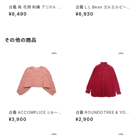
古着 鳥 花柄 刺繍 アニマル コッ
古着 L.L.Bean エルエルビーン
トン100％ 長袖 シャツ 白 (ttu2
無地 コットン100％ 長袖 シャツ
¥6,490
¥6,930
602024)
黄 (ttu2603109)
その他の商品
古着 ACCOMPLICE ショート
古着 ROUNDOTREE & YORK
丈 アメリカ製 無地 長袖 ニット
E ラウンドツリーアンドヨーク
¥3,900
¥2,900
セーター ピンク (ttu2501058)
前開き 無地 コーデュロイ 長袖
シャツ 赤 ボルドー (ttu25090
56)