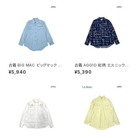
古着 BIG MAC ビッグマック 刺
古着 AGGIO 総柄 エスニック柄
繍 無地 コットン 長袖 シャツ 青
長袖 シャツ 紺 (ttu2603110)
¥5,940
¥5,390
水色 (ttu2603111)