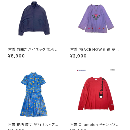
古着 前開き ハイネック 無地 長
古着 PEACE NOW 刺繍 花柄
袖 アウター ライトジャケット 紺
コットン 長袖 ブラウス 紫 (ttu2
¥8,900
¥2,900
(ttu2509089)
501035)
古着 花柄 膝丈 半袖 セットアッ
古着 Champion チャンピオン
プ 青 (oa2607082)
ロゴ ブランドロゴ コットン10