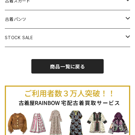
古着ベアトップワンピース
古着Ｔシャツ
古着カーディガン
古着ライトジャケット
古着スカート
古着半袖プルオーバー
古着長袖Ｔシャツ
古着オールインワン
古着ベスト
古着半袖ニット
古着ライトコート
古着ロング丈スカート (丈76cm-)
古着パンツ
古着ノースリーブプルオーバー
古着半袖Ｔシャツ
古着オーバーオール
古着キャミソール
古着ニットアウター
古着ヘビージャケット
古着膝丈スカート (丈56-75cm)
古着ロング丈パンツ
STOCK SALE
古着ノースリーブＴシャツ
古着セットアップ
古着ノースリーブ
古着ノースリーブニット
古着ヘビーコート
古着ミニ丈スカート (丈-55cm)
古着ショート丈パンツ
Spring / Summer
商品一覧に戻る
80%OFF
古着ポロシャツ
古着ガウン
古着ミニ丈スカート (丈56-75cm)
Autumn / Winter
70%OFF
古着長袖ポロシャツ
80%OFF
古着スウェット
古着羽織り
古着半袖ポロシャツ
70%OFF
古着トレーナー
ベアトップ
古着パーカー
古着タンクトップ