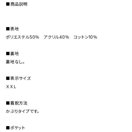
■商品説明
■表地
ポリエステル50％ アクリル40％ コットン10％
■裏地
裏地なし。
■表示サイズ
ＸＸＬ
■着脱方法
かぶりタイプです。
■ポケット