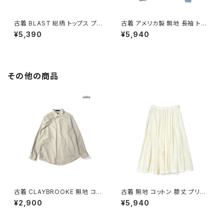
古着 BLAST 総柄 トップス プル
古着 アメリカ製 無地 長袖 トッ
オーバー 黒 (ttu2601244)
プス プルオーバー 水色 紺 (ttu
¥5,390
¥5,940
2601243)
その他の商品
古着 CLAYBROOKE 無地 コッ
古着 無地 コットン 膝丈 プリー
トン 長袖 シャツ ベージュ (ttu2
ツ スカート ベージュ 生成り (b
¥2,900
¥5,940
501167)
a2607005)