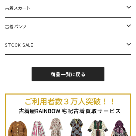
古着パーカー
古着長袖プルオーバー
古着ベアトップワンピース
古着Ｔシャツ
古着カーディガン
古着ライトジャケット
古着スカート
古着半袖プルオーバー
古着長袖Ｔシャツ
古着オールインワン
古着ベスト
古着半袖ニット
古着ライトコート
古着ロング丈スカート (丈76cm-)
古着パンツ
古着ノースリーブプルオーバー
古着半袖Ｔシャツ
古着オーバーオール
古着キャミソール
古着ニットアウター
古着ヘビージャケット
古着膝丈スカート (丈56-75cm)
古着ロング丈パンツ
STOCK SALE
古着ノースリーブＴシャツ
古着セットアップ
古着ノースリーブ
古着ノースリーブニット
古着ヘビーコート
古着ミニ丈スカート (丈-55cm)
古着ショート丈パンツ
Spring / Summer
商品一覧に戻る
80%OFF
古着ポロシャツ
古着ガウン
古着ミニ丈スカート (丈56-75cm)
Autumn / Winter
70%OFF
古着長袖ポロシャツ
80%OFF
古着スウェット
古着羽織り
古着半袖ポロシャツ
70%OFF
古着トレーナー
ベアトップ
古着パーカー