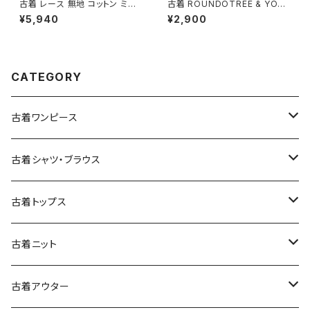
古着 レース 無地 コットン ミニ
古着 ROUNDOTREE & YORK
丈 ティアード スカート 白 (ba2
E ラウンドツリーアンドヨーク
¥5,940
¥2,900
607001)
前開き 無地 コーデュロイ 長袖
シャツ 赤 ボルドー (ttu25090
56)
CATEGORY
古着ワンピース
古着長袖ワンピース
古着シャツ・ブラウス
古着半袖ワンピース
古着長袖シャツ・ブラウス
古着トップス
古着ノースリーブワンピース
古着半袖シャツ・ブラウス
古着スウェット&パーカー
古着ニット
古着スウェット
古着キャミソールワンピース
古着ノースリーブシャツ・ブラウス
古着プルオーバー
古着セーター
古着アウター