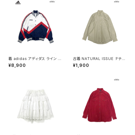
着 adidas アディダス ライン メ
古着 NATURAL ISSUE ナチュ
ッシュ ロゴ 刺繍 前開き 無地 長
ラルイシュー 前開き 無地 コット
¥8,900
¥1,900
袖 アウター ライトジャケット 白
ン100％ 長袖 シャツ ベージュ
赤 紺 (ttu2509077)
カーキ (ttu2509059)