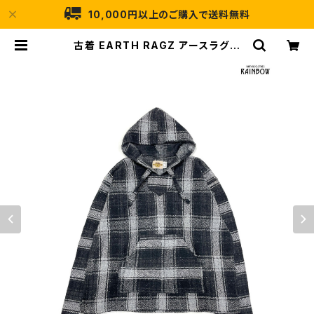
10,000円以上のご購入で送料無料
古着 EARTH RAGZ アースラグズ
アメリカ製 チェック柄 長袖 スウェッ
ト フーディー パーカー 黒 グレー (tt
u2510055) | 古着屋RAINBOW