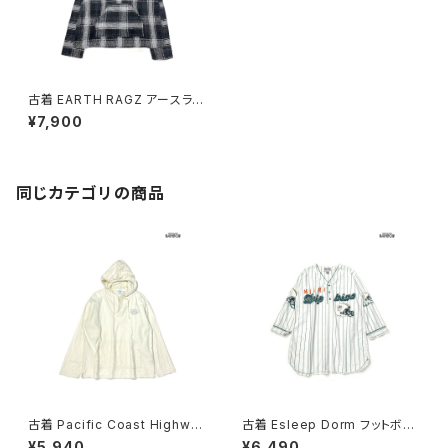
古着 EARTH RAGZ アースラグ
ズ アメリカ製 チェック柄 長袖
¥7,900
スウェット フーディー パーカー
黒 グレー (ttu2510055)
同じカテゴリの商品
古着 Pacific Coast Highwa
古着 Esleep Dorm フットボー
y 胸ロゴ刺繍 無地 コットン10
ル ストライプ柄 ロゴ バックプリ
¥5,940
¥6,490