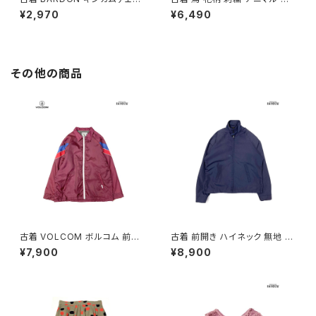
ク柄 コットン 長袖 シャツ 白 グ
トン100％ 長袖 シャツ 白 (ttu2
¥2,970
¥6,490
レー (ttu2602025)
602024)
その他の商品
古着 VOLCOM ボルコム 前開
古着 前開き ハイネック 無地 長
き 無地 ブランドロゴ 刺繍 ナイ
袖 アウター ライトジャケット 紺
¥7,900
¥8,900
ロン100％ 長袖 アウター ライト
(ttu2509089)
ジャケット ボルドー 赤紫 (ttu25
09054)