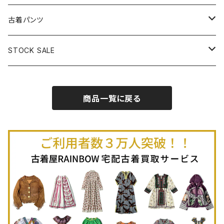
古着半袖プルオーバー
古着長袖Ｔシャツ
古着オールインワン
古着ベスト
古着半袖ニット
古着ライトコート
古着ロング丈スカート (丈76cm-)
古着パンツ
古着ノースリーブプルオーバー
古着半袖Ｔシャツ
古着オーバーオール
古着キャミソール
古着ニットアウター
古着ヘビージャケット
古着膝丈スカート (丈56-75cm)
古着ロング丈パンツ
STOCK SALE
古着ノースリーブＴシャツ
古着セットアップ
古着ノースリーブ
古着ノースリーブニット
古着ヘビーコート
古着ミニ丈スカート (丈-55cm)
古着ショート丈パンツ
Spring / Summer
商品一覧に戻る
80%OFF
古着ポロシャツ
古着ガウン
古着ミニ丈スカート (丈56-75cm)
Autumn / Winter
70%OFF
古着長袖ポロシャツ
80%OFF
古着スウェット
古着羽織り
古着半袖ポロシャツ
70%OFF
古着トレーナー
ベアトップ
古着パーカー
古着タンクトップ