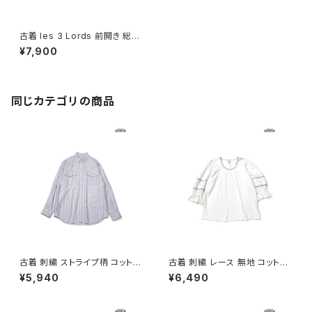
古着 les 3 Lords 前開き 総柄
コットン 長袖 シャツ ベージュ (t
¥7,900
tu2510054)
同じカテゴリの商品
古着 刺繍 ストライプ柄 コットン
古着 刺繍 レース 無地 コットン
100％ 長袖 シャツ パステル 紫
七分袖 ブラウス 白 (ttu26060
¥5,940
¥6,490
(ttu2603112)
27)