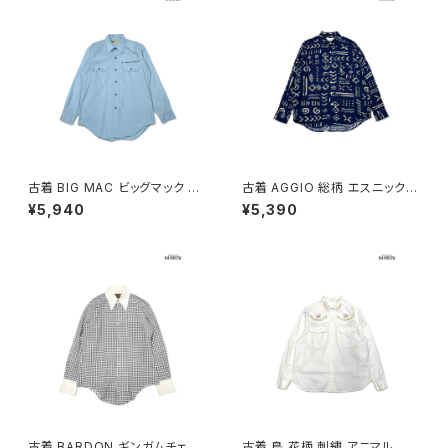
古着 BIG MAC ビッグマック 刺
古着 AGGIO 総柄 エスニック柄
繍 無地 コットン 長袖 シャツ 青
長袖 シャツ 紺 (ttu2603110)
¥5,940
¥5,390
水色 (ttu2603111)
古着 BARDON ギンガムチェッ
古着 鳥 花柄 刺繍 アニマル コッ