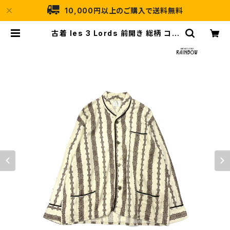
10,000円以上のご購入で送料無料
古着 les 3 Lords 前開き 総柄 コッ
トン 長袖 シャツ ベージュ (ttu2510
054) | 古着屋RAINBOW