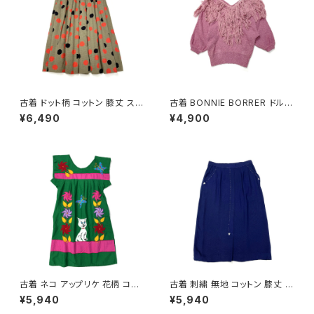
古着 ドット柄 コットン 膝丈 スカ
古着 BONNIE BORRER ドルマ
ート 茶 (ba2607006)
ンスリーブ フリンジ 無地 シルク
¥6,490
¥4,900
長袖 ニット セーター ピンク (ttu
2501057)
古着 ネコ アップリケ 花柄 コッ
古着 刺繍 無地 コットン 膝丈 ス
トン ミニ丈 半袖 ワンピース 緑
カート 紺 (ba2607004)
¥5,940
¥5,940
(oa2607077)