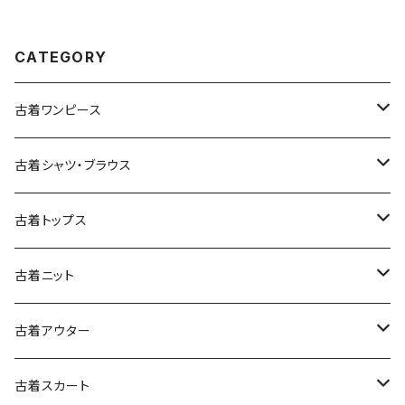
CATEGORY
古着ワンピース
古着長袖ワンピース
古着シャツ・ブラウス
古着半袖ワンピース
古着長袖シャツ・ブラウス
古着トップス
古着ノースリーブワンピース
古着半袖シャツ・ブラウス
古着スウェット&パーカー
古着ニット
古着スウェット
古着キャミソールワンピース
古着ノースリーブシャツ・ブラウス
古着プルオーバー
古着セーター
古着アウター
古着パーカー
古着長袖プルオーバー
古着ベアトップワンピース
古着Ｔシャツ
古着カーディガン
古着ライトジャケット
古着スカート