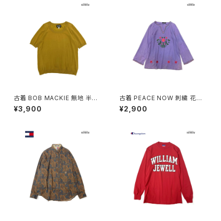
古着 BOB MACKIE 無地 半袖
古着 PEACE NOW 刺繍 花柄
ニット マスタード 黄 (ttu25090
コットン 長袖 ブラウス 紫 (ttu2
¥3,900
¥2,900
76)
501035)