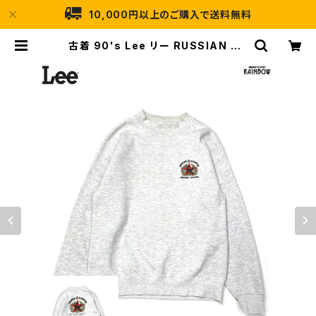
10,000円以上のご購入で送料無料
古着 90's Lee リー RUSSIAN SC
ORPION アメリカ製 ロゴ バックプリ
ント 長袖 スウェット トレーナー ライ
ト グレー (ttu2510041) | 古着屋R
AINBOW