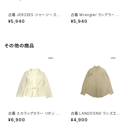
古着 JERZEES ジャージーズ P
古着 Wrangler ラングラー 無
LANET HOLLYWOOD ロゴ
地 長袖 スウェット トレーナー
¥5,940
¥5,940
長袖 スウェット トレーナー 黒 (t
青 (ttu2603099)
tu2603019)
その他の商品
古着 スカラップカラー リボン 無
古着 LANDS'END ランズエン
地 長袖 ニット カーディガン ベ
ド 前開き 無地 コットン100％
¥6,900
¥4,900
ージュ 生成り (ttu2501064)
長袖 シャツ ベージュ (ttu2509
057)