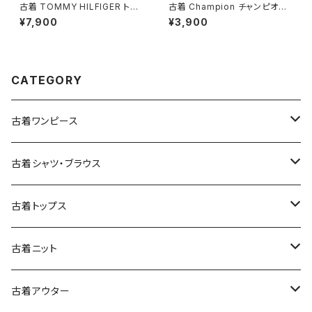
古着 TOMMY HILFIGER トミ
古着 Champion チャンピオン
ーヒルフィガー 前開き 総柄 ペ
ロゴ コットン100％ 長袖 Ｔシャ
¥7,900
¥3,900
イズリー柄 コットン100％ 長袖
ツ 赤 (ttu2501067)
シャツ 茶 (ttu2509035)
CATEGORY
古着ワンピース
古着長袖ワンピース
古着シャツ・ブラウス
古着半袖ワンピース
古着長袖シャツ・ブラウス
古着トップス
古着ノースリーブワンピース
古着半袖シャツ・ブラウス
古着スウェット&パーカー
古着ニット
古着スウェット
古着キャミソールワンピース
古着ノースリーブシャツ・ブラウス
古着プルオーバー
古着セーター
古着アウター