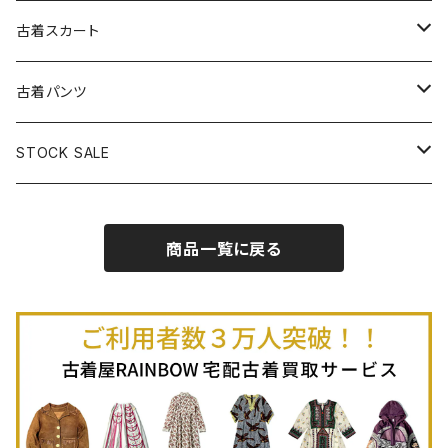
古着パーカー
古着長袖プルオーバー
古着ベアトップワンピース
古着Ｔシャツ
古着カーディガン
古着ライトジャケット
古着スカート
古着半袖プルオーバー
古着長袖Ｔシャツ
古着オールインワン
古着ベスト
古着半袖ニット
古着ライトコート
古着ロング丈スカート (丈76cm-)
古着パンツ
古着ノースリーブプルオーバー
古着半袖Ｔシャツ
古着オーバーオール
古着キャミソール
古着ニットアウター
古着ヘビージャケット
古着膝丈スカート (丈56-75cm)
古着ロング丈パンツ
STOCK SALE
古着ノースリーブＴシャツ
古着セットアップ
古着ノースリーブ
古着ノースリーブニット
古着ヘビーコート
古着ミニ丈スカート (丈-55cm)
古着ショート丈パンツ
Spring / Summer
商品一覧に戻る
80%OFF
古着ポロシャツ
古着ガウン
古着ミニ丈スカート (丈56-75cm)
Autumn / Winter
70%OFF
古着長袖ポロシャツ
80%OFF
古着スウェット
古着羽織り
古着半袖ポロシャツ
70%OFF
古着トレーナー
ベアトップ