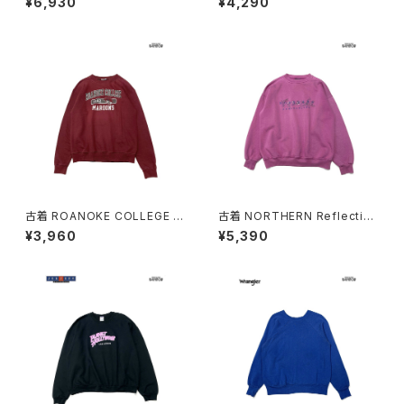
¥6,930
¥4,290
02017)
ト トレーナー 紺 (ttu260302
2)
古着 ROANOKE COLLEGE M
古着 NORTHERN Reflection
AROONS カレッジロゴ 長袖 ス
s 刺繍 ロゴ 長袖 スウェット ト
¥3,960
¥5,390
ウェット トレーナー 赤 ボルドー
レーナー ピンク 紫 (ttu26030
(ttu2603021)
20)