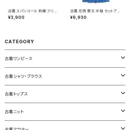
古着 スパンコール 刺繍 フリル
古着 花柄 膝丈 半袖 セットアッ
前開き 総柄 長袖 ブラウス ピン
プ 青 (oa2607082)
¥3,900
¥6,930
ク (ttu2501145)
CATEGORY
古着ワンピース
古着長袖ワンピース
古着シャツ・ブラウス
古着半袖ワンピース
古着長袖シャツ・ブラウス
古着トップス
古着ノースリーブワンピース
古着半袖シャツ・ブラウス
古着スウェット&パーカー
古着ニット
古着スウェット
古着キャミソールワンピース
古着ノースリーブシャツ・ブラウス
古着プルオーバー
古着セーター
古着アウター