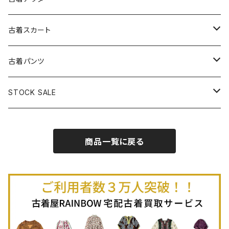
古着パーカー
古着長袖プルオーバー
古着ベアトップワンピース
古着Ｔシャツ
古着カーディガン
古着ライトジャケット
古着スカート
古着半袖プルオーバー
古着長袖Ｔシャツ
古着オールインワン
古着ベスト
古着半袖ニット
古着ライトコート
古着ロング丈スカート (丈76cm-)
古着パンツ
古着ノースリーブプルオーバー
古着半袖Ｔシャツ
古着オーバーオール
古着キャミソール
古着ニットアウター
古着ヘビージャケット
古着膝丈スカート (丈56-75cm)
古着ロング丈パンツ
STOCK SALE
古着ノースリーブＴシャツ
古着セットアップ
古着ノースリーブ
古着ノースリーブニット
古着ヘビーコート
古着ミニ丈スカート (丈-55cm)
古着ショート丈パンツ
Spring / Summer
商品一覧に戻る
80%OFF
古着ポロシャツ
古着ガウン
古着ミニ丈スカート (丈56-75cm)
Autumn / Winter
70%OFF
古着長袖ポロシャツ
80%OFF
古着スウェット
古着羽織り
古着半袖ポロシャツ
70%OFF
古着トレーナー
ベアトップ