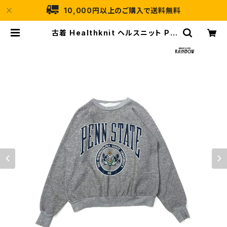
10,000円以上のご購入で送料無料
古着 Healthknit ヘルスニット PE
NN STATE ペンシルベニア州立大
学 アメリカ製 カレッジロゴ 長袖 スウ
ェット トレーナー グレー (ttu25100
02) | 古着屋RAINBOW