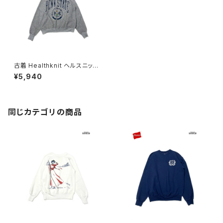
古着 Healthknit ヘルスニット
PENN STATE ペンシルベニア
¥5,940
州立大学 アメリカ製 カレッジロ
ゴ 長袖 スウェット トレーナー グ
レー (ttu2510002)
同じカテゴリの商品