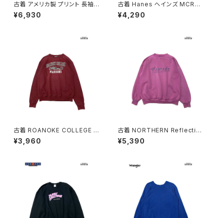
古着 アメリカ製 プリント 長袖
古着 Hanes ヘインズ MCRD
スウェット トレーナー 白 (ttu26
San Diego ロゴ 長袖 スウェッ
¥6,930
¥4,290
02017)
ト トレーナー 紺 (ttu260302
2)
古着 ROANOKE COLLEGE M
古着 NORTHERN Reflection
AROONS カレッジロゴ 長袖 ス
s 刺繍 ロゴ 長袖 スウェット ト
¥3,960
¥5,390
ウェット トレーナー 赤 ボルドー
レーナー ピンク 紫 (ttu26030
(ttu2603021)
20)