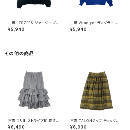
古着 JERZEES ジャージーズ P
古着 Wrangler ラングラー 無
LANET HOLLYWOOD ロゴ
地 長袖 スウェット トレーナー
¥5,940
¥5,940
長袖 スウェット トレーナー 黒 (t
青 (ttu2603099)
tu2603019)
その他の商品
古着 フリル ストライプ柄 膝丈
古着 TALONジップ チェック柄
ティアード スカート グレー (ba
コットン 膝丈 スカート 黄 (ba2
¥6,490
¥6,930
2607011)
607010)