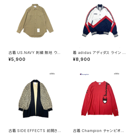
古着 US.NAVY 刺繍 無地 ウー
着 adidas アディダス ライン メ
ル 長袖 シャツ 茶 (ttu250104
ッシュ ロゴ 刺繍 前開き 無地 長
¥5,900
¥8,900
1)
袖 アウター ライトジャケット 白
赤 紺 (ttu2509077)
古着 SIDE EFFECTS 前開き
古着 Champion チャンピオン