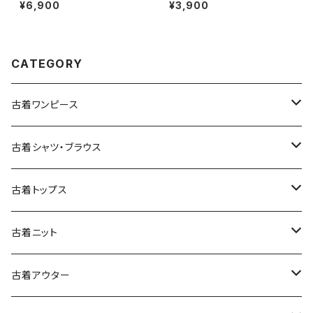
総柄 レオパード柄 長袖 ニット
ロゴ ブランドロゴ コットン10
¥6,900
¥3,900
アウター ベージュ (ttu250905
0％ 長袖 Ｔシャツ 赤 (ttu2501
1)
068)
CATEGORY
古着ワンピース
古着長袖ワンピース
古着シャツ・ブラウス
古着半袖ワンピース
古着長袖シャツ・ブラウス
古着トップス
古着ノースリーブワンピース
古着半袖シャツ・ブラウス
古着スウェット&パーカー
古着ニット
古着スウェット
古着キャミソールワンピース
古着ノースリーブシャツ・ブラウス
古着プルオーバー
古着セーター
古着アウター
古着パーカー