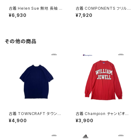
古着 Helen Sue 無地 長袖 ニ
古着 COMPONENTS フリル
ット パーカー セーター 青 (ttu2
花柄 刺繍 ハイネック ウール 長
¥6,930
¥7,920
601219)
袖 ニット セーター 水色 ベージ
ュ (ttu2601191)
その他の商品
古着 TOWNCRAFT タウンク
古着 Champion チャンピオン
ラフト 無地 半袖 ニット 紺 (ttu2
ロゴ コットン100％ 長袖 Ｔシャ
¥4,900
¥3,900
509075)
ツ 赤 (ttu2501067)