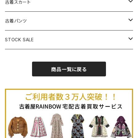
古着長袖プルオーバー
古着ベアトップワンピース
古着Ｔシャツ
古着カーディガン
古着ライトジャケット
古着スカート
古着半袖プルオーバー
古着長袖Ｔシャツ
古着オールインワン
古着ベスト
古着半袖ニット
古着ライトコート
古着ロング丈スカート (丈76cm-)
古着パンツ
古着ノースリーブプルオーバー
古着半袖Ｔシャツ
古着オーバーオール
古着キャミソール
古着ニットアウター
古着ヘビージャケット
古着膝丈スカート (丈56-75cm)
古着ロング丈パンツ
STOCK SALE
古着ノースリーブＴシャツ
古着セットアップ
古着ノースリーブ
古着ノースリーブニット
古着ヘビーコート
古着ミニ丈スカート (丈-55cm)
古着ショート丈パンツ
Spring / Summer
商品一覧に戻る
80%OFF
古着ポロシャツ
古着ガウン
古着ミニ丈スカート (丈56-75cm)
Autumn / Winter
70%OFF
古着長袖ポロシャツ
80%OFF
古着スウェット
古着羽織り
古着半袖ポロシャツ
70%OFF
古着トレーナー
ベアトップ
古着パーカー
古着タンクトップ