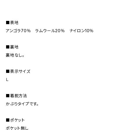
■表地
アンゴラ70％ ラムウール20％ ナイロン10％
■裏地
裏地なし。
■表示サイズ
Ｌ
■着脱方法
かぶりタイプです。
■ポケット
ポケット無し