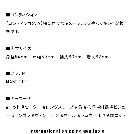
■コンディション
【コンディション：Ａ】特に目立つダメージ、シミ等なくキレイな状
態です。
■実寸サイズ
身幅54ｃｍ 肩幅50ｃｍ 袖丈60ｃｍ 着丈67ｃｍ
■ブランド
NANETTE
■キーワード
#ニット #セーター #ロングスリーブ #紫 #花柄 #刺繍 #ビジュ
ー #アンゴラ #ヴィンテージ #ウール #ラムウール #刺繍ニット
International shipping available