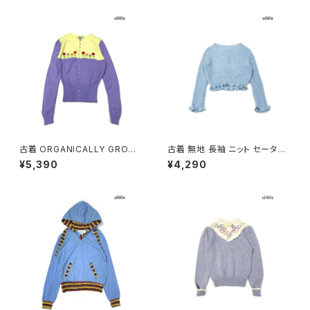
2602018)
古着 ORGANICALLY GROW
古着 無地 長袖 ニット セーター
N by APPEJA 刺繍 花柄 長袖
青 水色 (ttu2603026)
¥5,390
¥4,290
ニット セーター 黄 紫 (ttu2603
024)