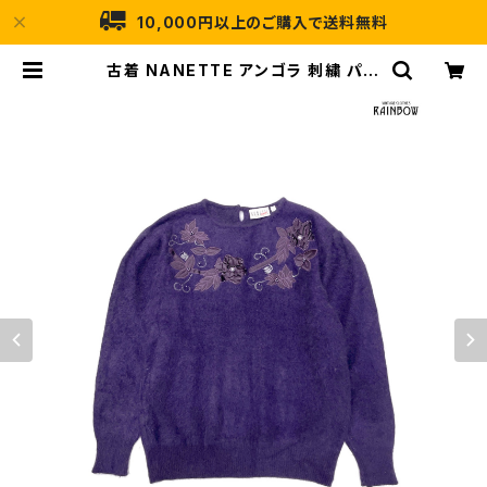
10,000円以上のご購入で送料無料
古着 NANETTE アンゴラ 刺繍 パー
ル ビジュー 花柄 ラムウール 長袖 ニ
ット セーター 紫 (ttu2509184) |
古着屋RAINBOW