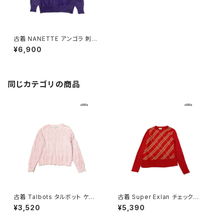
古着 NANETTE アンゴラ 刺繍
パール ビジュー 花柄 ラムウー
¥6,900
ル 長袖 ニット セーター 紫 (ttu
2509184)
同じカテゴリの商品
古着 Talbots タルボット ケー
古着 Super Exlan チェック柄
ブル編み 無地 コットン100％
長袖 ニット セーター 赤 (ttu26
¥3,520
¥5,390
長袖 ニット セーター ピンク (ttu
03025)