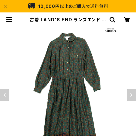
10,000円以上のご購入で送料無料
古着 LAND'S END ランズエンド 総
柄 ロング丈 長袖 ワンピース 緑 (otu
2509032) | 古着屋RAINBOW