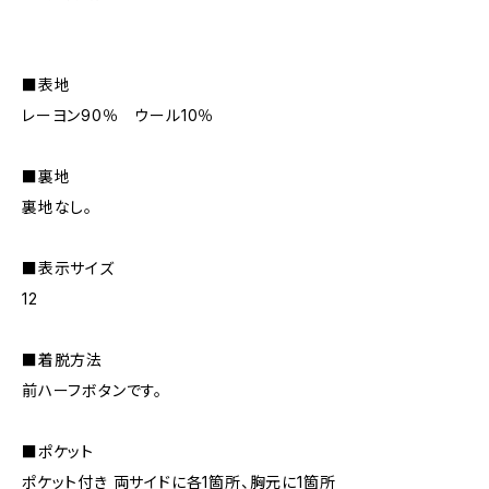
■表地
レーヨン90％ ウール10％
■裏地
裏地なし。
■表示サイズ
12
■着脱方法
前ハーフボタンです。
■ポケット
ポケット付き 両サイドに各1箇所、胸元に1箇所