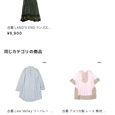
古着 LAND'S END ランズエン
ド 総柄 ロング丈 長袖 ワンピー
¥9,900
ス 緑 (otu2509032)
同じカテゴリの商品
古着 Lee Valley リーバレー ス
古着 アメリカ製 レース 無地 ナ
トライプ柄 コットン100％ ロン
イロン ミニ丈 七分袖 ワンピー