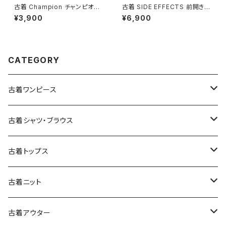
古着 Champion チャンピオン
古着 SIDE EFFECTS 前開き
ロゴ コットン100％ 長袖 Ｔシャ
総柄 レオパード柄 長袖 ニット
¥3,900
¥6,900
ツ 赤 (ttu2501067)
アウター ベージュ (ttu250905
1)
CATEGORY
古着ワンピース
古着長袖ワンピース
古着シャツ・ブラウス
古着半袖ワンピース
古着長袖シャツ・ブラウス
古着トップス
古着ノースリーブワンピース
古着半袖シャツ・ブラウス
古着スウェット&パーカー
古着ニット
古着スウェット
古着キャミソールワンピース
古着ノースリーブシャツ・ブラウス
古着プルオーバー
古着セーター
古着アウター