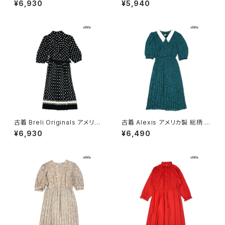
¥6,930
¥5,940
グ丈 長袖 ワンピース 青 (otu2
ス ピンク (otu2602051)
603013)
古着 Breli Originals アメリカ
古着 Alexis アメリカ製 総柄 ロ
製 ドット柄 ロング丈 長袖 プリ
ング丈 長袖 プリーツ ワンピー
¥6,930
¥6,490
ーツ ワンピース 黒 (otu26030
ス 緑 (otu2603020)
21)