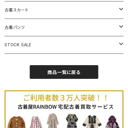
古着パーカー
古着長袖プルオーバー
古着ベアトップワンピース
古着Ｔシャツ
古着カーディガン
古着ライトジャケット
古着スカート
古着半袖プルオーバー
古着長袖Ｔシャツ
古着オールインワン
古着ベスト
古着半袖ニット
古着ライトコート
古着ロング丈スカート (丈76cm-)
古着パンツ
古着ノースリーブプルオーバー
古着半袖Ｔシャツ
古着オーバーオール
古着キャミソール
古着ニットアウター
古着ヘビージャケット
古着膝丈スカート (丈56-75cm)
古着ロング丈パンツ
STOCK SALE
古着ノースリーブＴシャツ
古着セットアップ
古着ノースリーブ
古着ノースリーブニット
古着ヘビーコート
古着ミニ丈スカート (丈-55cm)
古着ショート丈パンツ
Spring / Summer
商品一覧に戻る
80%OFF
古着ポロシャツ
古着ガウン
古着ミニ丈スカート (丈56-75cm)
Autumn / Winter
70%OFF
古着長袖ポロシャツ
80%OFF
古着スウェット
古着羽織り
古着半袖ポロシャツ
70%OFF
古着トレーナー
ベアトップ