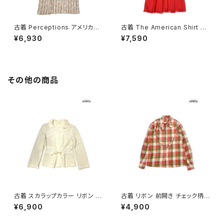
古着 Perceptions アメリカ製
古着 The American Shirt Dr
総柄 ロング丈 長袖 プリーツ ワ
ess アメリカ製 レース 無地 コ
¥6,930
¥7,590
ンピース ピンク ベージュ (otu
ットン ロング丈 長袖 ワンピース
2603019)
赤 (otu2603018)
その他の商品
古着 スカラップカラー リボン 無
古着 リボン 前開き チェック柄
地 長袖 ニット カーディガン ベ
コットン 長袖 シャツ サーモンピ
¥6,900
¥4,900
ージュ 生成り (ttu2501064)
ンク ベージュ カーキ (ttu2509
085)