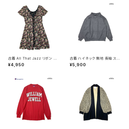
古着 All That Jazz リボン 花
古着 ハイネック 無地 長袖 スウ
柄 ミニ丈 半袖 ワンピース 黒
ェット トレーナー グレー (ttu25
¥4,950
¥5,900
(oa2607076)
01281)