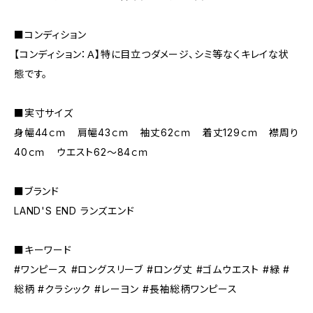
■コンディション
【コンディション：Ａ】特に目立つダメージ、シミ等なくキレイな状
態です。
■実寸サイズ
身幅44ｃｍ 肩幅43ｃｍ 袖丈62ｃｍ 着丈129ｃｍ 襟周り
40ｃｍ ウエスト62～84ｃｍ
■ブランド
LAND'S END ランズエンド
■キーワード
#ワンピース #ロングスリーブ #ロング丈 #ゴムウエスト #緑 #
総柄 #クラシック #レーヨン #長袖総柄ワンピース