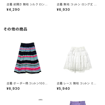
古着 前開き 無地 シルク ロング
古着 無地 コットン ロング丈 ノ
丈 ノースリーブ ワンピース くす
ースリーブ ワンピース 紺 (otu
¥4,290
¥6,930
み 緑 (otu2606061)
2606007)
その他の商品
古着 ボーダー柄 コットン100％
古着 レース 無地 コットン ミニ
膝丈 スカート 黒 ピンク (ba26
丈 ティアード スカート 白 (ba2
¥6,930
¥5,940
07008)
607001)