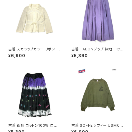
古着 スカラップカラー リボン 無
古着 TALONジップ 無地 コット
地 長袖 ニット カーディガン ベ
ン 膝丈 スカート 紫 (ba26070
¥6,900
¥5,390
ージュ 生成り (ttu2501064)
02)
古着 総柄 コットン100％ ロン
古着 SOFFE ソフィー USMC
グ丈 スカート 黒 紫 (ba26070
アメリカ製 ロゴ 長袖 スウェット
¥5,390
¥6,900