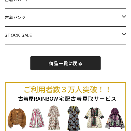
古着半袖プルオーバー
古着長袖Ｔシャツ
古着オールインワン
古着ベスト
古着半袖ニット
古着ライトコート
古着ロング丈スカート (丈76cm-)
古着パンツ
古着ノースリーブプルオーバー
古着半袖Ｔシャツ
古着オーバーオール
古着キャミソール
古着ニットアウター
古着ヘビージャケット
古着膝丈スカート (丈56-75cm)
古着ロング丈パンツ
STOCK SALE
古着ノースリーブＴシャツ
古着セットアップ
古着ノースリーブ
古着ノースリーブニット
古着ヘビーコート
古着ミニ丈スカート (丈-55cm)
古着ショート丈パンツ
Spring / Summer
商品一覧に戻る
80%OFF
古着ポロシャツ
古着ガウン
古着ミニ丈スカート (丈56-75cm)
Autumn / Winter
70%OFF
古着長袖ポロシャツ
80%OFF
古着スウェット
古着羽織り
古着半袖ポロシャツ
70%OFF
古着トレーナー
ベアトップ
古着パーカー
古着タンクトップ