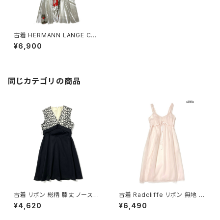
古着 HERMANN LANGE COL
LECTION ベルト付き 花柄 ロ
¥6,900
ング丈 ノースリーブ ワンピース
ベージュ (otu2509002)
同じカテゴリの商品
古着 リボン 総柄 膝丈 ノースリ
古着 Radcliffe リボン 無地 シ
ーブ ワンピース 黒 (oa26070
フォン ナイロン ロング丈 ノース
¥4,620
¥6,490
13)
リーブ ワンピース ピンク (otu2
602038)