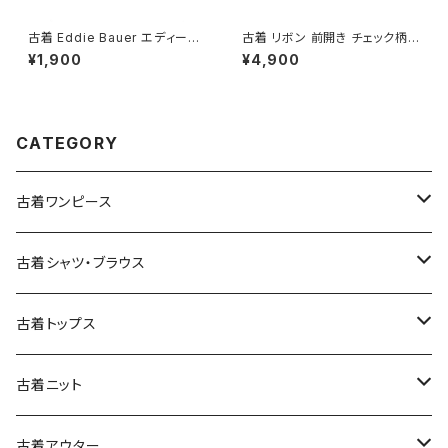
古着 Eddie Bauer エディーバ
古着 リボン 前開き チェック柄
ウアー タートルネック 無地 コッ
コットン 長袖 シャツ サーモンピ
¥1,900
¥4,900
トン100％ 長袖 Ｔシャツ くすみ
ンク ベージュ カーキ (ttu2509
紫 (ttu2501172)
085)
CATEGORY
古着ワンピース
古着長袖ワンピース
古着シャツ・ブラウス
古着半袖ワンピース
古着長袖シャツ・ブラウス
古着トップス
古着ノースリーブワンピース
古着半袖シャツ・ブラウス
古着スウェット&パーカー
古着ニット
古着スウェット
古着キャミソールワンピース
古着ノースリーブシャツ・ブラウス
古着プルオーバー
古着セーター
古着アウター