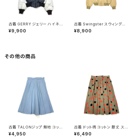
古着 GERRY ジェリー ハイネッ
古着 Swingster スウィングス
ク 無地 ナイロン 中綿 長袖 ア
ター アメリカ製 前開き ハイネッ
¥9,900
¥8,900
ウター ダウン ジャケット 紫 グレ
ク 無地 ワンポイント 刺繍 コッ
ー (ttu2512022)
トン 長袖 中綿 アウター ヘビー
ジャケット ベージュ (ttu25102
68)
その他の商品
古着 TALONジップ 無地 コット
古着 ドット柄 コットン 膝丈 スカ
ン 膝丈 スカート 青 水色 (ba2
ート 茶 (ba2607006)
¥4,950
¥6,490
607003)