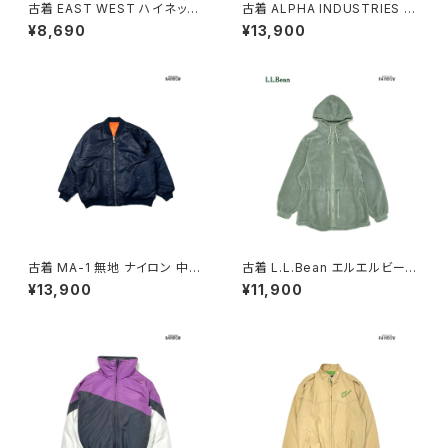
古着 EAST WEST ハイネック
古着 ALPHA INDUSTRIES ア
無地 デニム 長袖 アウター ヘビ
ルファインダストリーズ NASA
¥8,690
¥13,900
ージャケット 青 水色 (ttu2601
MA-1 ワッペン 無地 ナイロン
254)
中綿 長袖 アウター ヘビージャ
ケット 紺 (ttu2510132)
古着 MA-1 無地 ナイロン 中綿
古着 L.L.Bean エルエルビーン
長袖 アウター ヘビージャケット
前開き 無地 ワンポイント ブラン
¥13,900
¥11,900
紺 (ttu2510133)
ドロゴ 刺繍 フリース 長袖 アウ
ター ヘビージャケット 緑 (ttu25
10151)