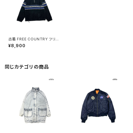
古着 FREE COUNTRY フリー
カントリー ハーフジップ ハイネ
¥8,900
ック ボーダー柄 ボア 長袖 アウ
ター ヘビージャケット 黒 (ttu25
08213)
同じカテゴリの商品