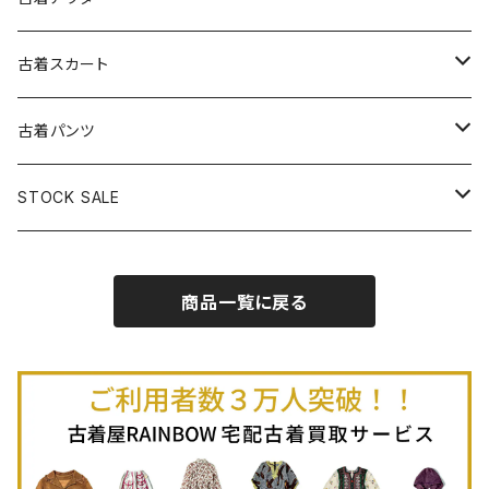
古着パーカー
古着長袖プルオーバー
古着ベアトップワンピース
古着Ｔシャツ
古着カーディガン
古着ライトジャケット
古着スカート
古着半袖プルオーバー
古着長袖Ｔシャツ
古着オールインワン
古着ベスト
古着半袖ニット
古着ライトコート
古着ロング丈スカート (丈76cm-)
古着パンツ
古着ノースリーブプルオーバー
古着半袖Ｔシャツ
古着オーバーオール
古着キャミソール
古着ニットアウター
古着ヘビージャケット
古着膝丈スカート (丈56-75cm)
古着ロング丈パンツ
STOCK SALE
古着ノースリーブＴシャツ
古着セットアップ
古着ノースリーブ
古着ノースリーブニット
古着ヘビーコート
古着ミニ丈スカート (丈-55cm)
古着ショート丈パンツ
Spring / Summer
商品一覧に戻る
80%OFF
古着ポロシャツ
古着ガウン
古着ミニ丈スカート (丈56-75cm)
Autumn / Winter
70%OFF
古着長袖ポロシャツ
80%OFF
古着スウェット
古着羽織り
古着半袖ポロシャツ
70%OFF
古着トレーナー
ベアトップ