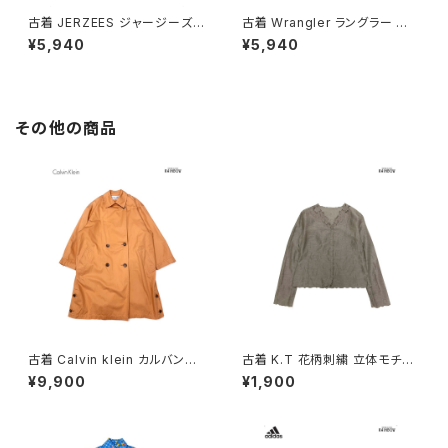
古着 JERZEES ジャージーズ P
古着 Wrangler ラングラー 無
LANET HOLLYWOOD ロゴ
地 長袖 スウェット トレーナー
¥5,940
¥5,940
長袖 スウェット トレーナー 黒 (t
青 (ttu2603099)
tu2603019)
その他の商品
古着 Calvin klein カルバンク
古着 K.T 花柄刺繍 立体モチー
ライン ライナー付き 無地 コット
フ 前開き 無地 リネン 長袖 ブラ
¥9,900
¥1,900
ン 長袖 アウター ライトコート
ウス こげ茶 (ttu2509069)
オレンジ (ttu2508181)