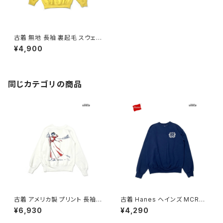
古着 無地 長袖 裏起毛 スウェッ
ト トレーナー 黄 (ttu2508188)
¥4,900
同じカテゴリの商品
古着 アメリカ製 プリント 長袖
古着 Hanes ヘインズ MCRD
スウェット トレーナー 白 (ttu26
San Diego ロゴ 長袖 スウェッ
¥6,930
¥4,290
02017)
ト トレーナー 紺 (ttu260302
2)