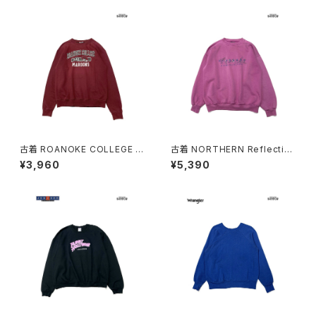
古着 ROANOKE COLLEGE M
古着 NORTHERN Reflection
AROONS カレッジロゴ 長袖 ス
s 刺繍 ロゴ 長袖 スウェット ト
¥3,960
¥5,390
ウェット トレーナー 赤 ボルドー
レーナー ピンク 紫 (ttu26030
(ttu2603021)
20)