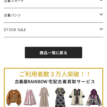
古着ベアトップワンピース
古着Ｔシャツ
古着カーディガン
古着ライトジャケット
古着スカート
古着半袖プルオーバー
古着長袖Ｔシャツ
古着オールインワン
古着ベスト
古着半袖ニット
古着ライトコート
古着ロング丈スカート (丈76cm-)
古着パンツ
古着ノースリーブプルオーバー
古着半袖Ｔシャツ
古着オーバーオール
古着キャミソール
古着ニットアウター
古着ヘビージャケット
古着膝丈スカート (丈56-75cm)
古着ロング丈パンツ
STOCK SALE
古着ノースリーブＴシャツ
古着セットアップ
古着ノースリーブ
古着ノースリーブニット
古着ヘビーコート
古着ミニ丈スカート (丈-55cm)
古着ショート丈パンツ
Spring / Summer
商品一覧に戻る
80%OFF
古着ポロシャツ
古着ガウン
古着ミニ丈スカート (丈56-75cm)
Autumn / Winter
70%OFF
古着長袖ポロシャツ
80%OFF
古着スウェット
古着羽織り
古着半袖ポロシャツ
70%OFF
古着トレーナー
ベアトップ
古着パーカー
古着タンクトップ