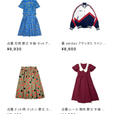
古着 花柄 膝丈 半袖 セットアッ
着 adidas アディダス ライン メ
プ 青 (oa2607082)
ッシュ ロゴ 刺繍 前開き 無地 長
¥6,930
¥8,900
袖 アウター ライトジャケット 白
赤 紺 (ttu2509077)
古着 ドット柄 コットン 膝丈 スカ
古着 レース 無地 膝丈 半袖 ワ
ート 茶 (ba2607006)
ンピース 赤 ボルドー (oa2607