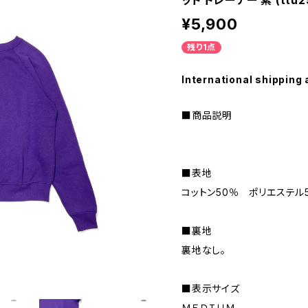
ット トレーナー 紫 (ttu2
¥5,900
残り1点
International shipping 
■商品説明
■表地
コットン50％ ポリエステル
■裏地
裏地なし。
■表示サイズ
ＭＥＤＩＵＭ