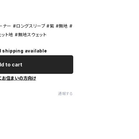
ーナー #ロングスリーブ #紫 #無地 #
ェット地 #無地スウェット
l shipping available
d to cart
にお住まいの方向け
通報する