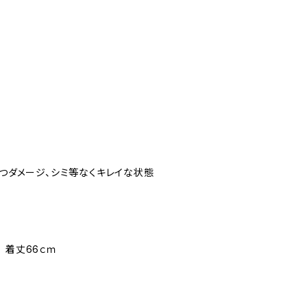
立つダメージ、シミ等なくキレイな状態
 着丈66ｃｍ