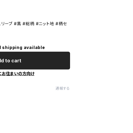
リーブ #黒 #総柄 #ニット地 #柄セ
l shipping available
d to cart
にお住まいの方向け
通報する