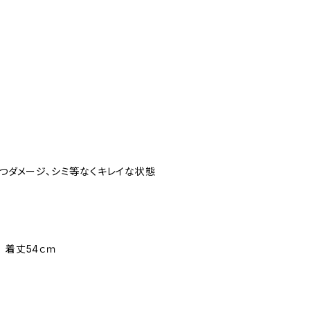
立つダメージ、シミ等なくキレイな状態
ｍ 着丈54ｃｍ