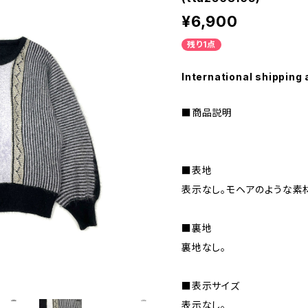
¥6,900
残り1点
International shipping 
■商品説明
■表地
表示なし。モヘアのような素
■裏地
裏地なし。
■表示サイズ
表示なし。