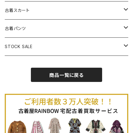
古着パーカー
古着長袖プルオーバー
古着ベアトップワンピース
古着Ｔシャツ
古着カーディガン
古着ライトジャケット
古着スカート
古着半袖プルオーバー
古着長袖Ｔシャツ
古着オールインワン
古着ベスト
古着半袖ニット
古着ライトコート
古着ロング丈スカート (丈76cm-)
古着パンツ
古着ノースリーブプルオーバー
古着半袖Ｔシャツ
古着オーバーオール
古着キャミソール
古着ニットアウター
古着ヘビージャケット
古着膝丈スカート (丈56-75cm)
古着ロング丈パンツ
STOCK SALE
古着ノースリーブＴシャツ
古着セットアップ
古着ノースリーブ
古着ノースリーブニット
古着ヘビーコート
古着ミニ丈スカート (丈-55cm)
古着ショート丈パンツ
Spring / Summer
商品一覧に戻る
80%OFF
古着ポロシャツ
古着ガウン
古着ミニ丈スカート (丈56-75cm)
Autumn / Winter
70%OFF
古着長袖ポロシャツ
80%OFF
古着スウェット
古着羽織り
古着半袖ポロシャツ
70%OFF
古着トレーナー
ベアトップ