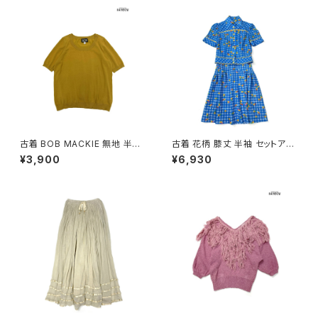
古着 BOB MACKIE 無地 半袖
古着 花柄 膝丈 半袖 セットアッ
ニット マスタード 黄 (ttu25090
プ 青 (oa2607082)
¥3,900
¥6,930
76)