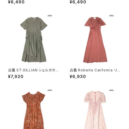
¥6,490
¥6,490
07070)
ンク (otu2605084)
古着 ST.GILLIAN シェルボタン
古着 Roberta California リボ
ストライプ柄 コットン ロング丈
ン 無地 ロング丈 半袖 ワンピー
¥7,920
¥6,930
半袖 ワンピース グレー カーキ
ス ピンク (otu2604148)
(otu2605032)