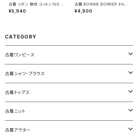
古着 リボン 無地 コットン100％
古着 BONNIE BORRER ドルマ
ロング丈 スカート ベージュ (ba
ンスリーブ フリンジ 無地 シルク
¥5,940
¥4,900
2607019)
長袖 ニット セーター ピンク (ttu
2501057)
CATEGORY
古着ワンピース
古着長袖ワンピース
古着シャツ・ブラウス
古着半袖ワンピース
古着長袖シャツ・ブラウス
古着トップス
古着ノースリーブワンピース
古着半袖シャツ・ブラウス
古着スウェット&パーカー
古着ニット
古着スウェット
古着キャミソールワンピース
古着ノースリーブシャツ・ブラウス
古着プルオーバー
古着セーター
古着アウター