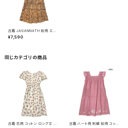
古着 JAGANNATH 総柄 エス
ニック柄 コットン ロング丈 半袖
¥7,590
ワンピース オレンジ (otu2507
089)
同じカテゴリの商品
古着 花柄 コットン ロング丈 半
古着 ハート柄 刺繍 総柄 コット
袖 ワンピース ベージュ (oa26
ン ロング丈 半袖 ワンピース ピ