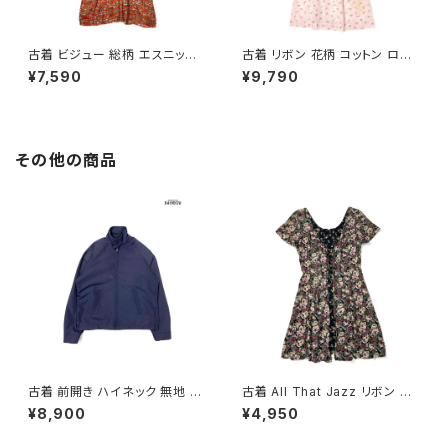
古着 ビジュー 総柄 エスニック
古着 リボン 花柄 コットン ロン
柄 ロング丈 半袖 ワンピース オ
グ丈 半袖 ワンピース ピンク (o
¥7,590
¥9,790
レンジ (otu2605039)
tu2604073)
その他の商品
古着 前開き ハイネック 無地 長
古着 All That Jazz リボン 花
袖 アウター ライトジャケット 紺
柄 ミニ丈 半袖 ワンピース 黒
¥8,900
¥4,950
(ttu2509089)
(oa2607076)