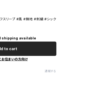
フスリーブ #黒 #無地 #刺繍 #シック
l shipping available
d to cart
にお住まいの方向け
通報する