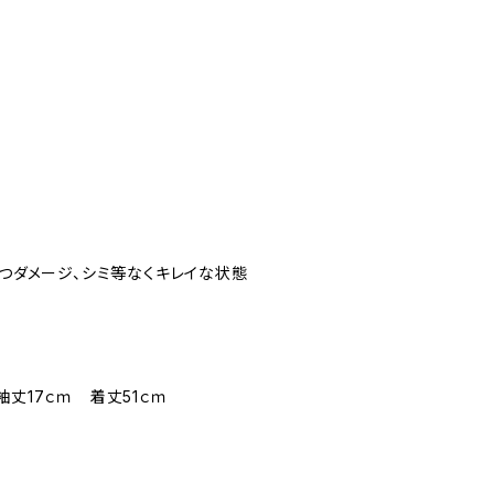
立つダメージ、シミ等なくキレイな状態
袖丈17ｃｍ 着丈51ｃｍ