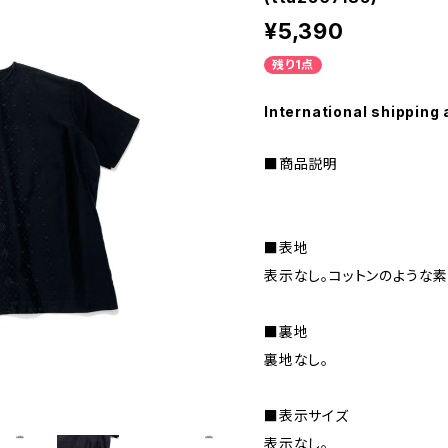
¥5,390
残り1点
International shipping 
■商品説明
■表地
表示なし。コットンのような素
■裏地
裏地なし。
■表示サイズ
表示なし。