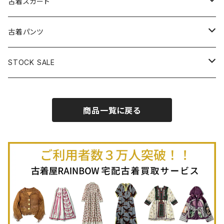
古着ベアトップワンピース
古着Ｔシャツ
古着カーディガン
古着ライトジャケット
古着スカート
古着半袖プルオーバー
古着長袖Ｔシャツ
古着オールインワン
古着ベスト
古着半袖ニット
古着ライトコート
古着ロング丈スカート (丈76cm-)
古着パンツ
古着ノースリーブプルオーバー
古着半袖Ｔシャツ
古着オーバーオール
古着キャミソール
古着ニットアウター
古着ヘビージャケット
古着膝丈スカート (丈56-75cm)
古着ロング丈パンツ
STOCK SALE
古着ノースリーブＴシャツ
古着セットアップ
古着ノースリーブ
古着ノースリーブニット
古着ヘビーコート
古着ミニ丈スカート (丈-55cm)
古着ショート丈パンツ
Spring / Summer
商品一覧に戻る
80%OFF
古着ポロシャツ
古着ガウン
古着ミニ丈スカート (丈56-75cm)
Autumn / Winter
70%OFF
古着長袖ポロシャツ
80%OFF
古着スウェット
古着羽織り
古着半袖ポロシャツ
70%OFF
古着トレーナー
ベアトップ
古着パーカー
古着タンクトップ