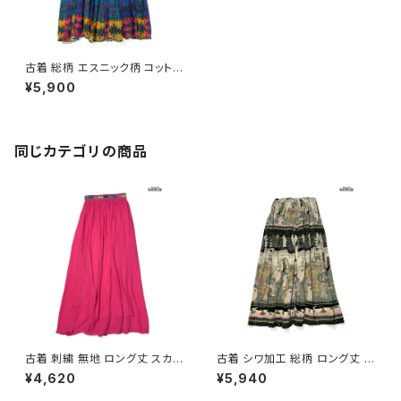
古着 総柄 エスニック柄 コットン
ロング丈 スカート 緑 (btu250
¥5,900
7040)
同じカテゴリの商品
古着 刺繍 無地 ロング丈 スカー
古着 シワ加工 総柄 ロング丈 ス
ト ピンク (btu2604021)
カート 茶 (btu2604008)
¥4,620
¥5,940