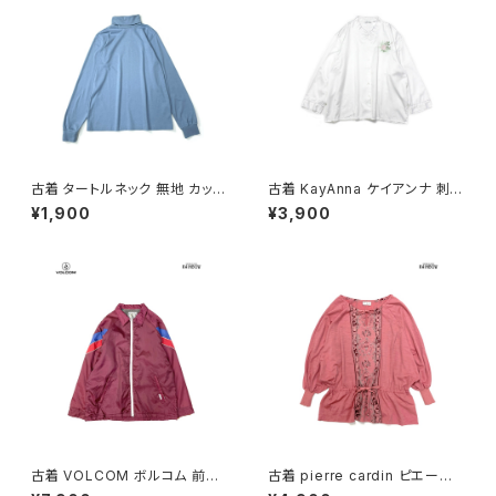
古着 タートルネック 無地 カット
古着 KayAnna ケイアンナ 刺繍
ソー 長袖 Ｔシャツ くすみ 青 水
サテン 長袖 ブラウス 白 (ttu25
¥1,900
¥3,900
色 (ttu2501171)
01021)
古着 VOLCOM ボルコム 前開
古着 pierre cardin ピエール・
き 無地 ブランドロゴ 刺繍 ナイ
カルダン リボン 総柄 カットソー