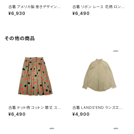
古着 アメリカ製 巻きデザイン
古着 リボン レース 花柄 ロング
花柄 コットン ロング丈 スカート
丈 スカート 赤 (btu2605011)
¥6,930
¥6,490
緑 紺 (btu2604010)
その他の商品
古着 ドット柄 コットン 膝丈 スカ
古着 LANDS'END ランズエン
ート 茶 (ba2607006)
ド 前開き 無地 コットン100％
¥6,490
¥4,900
長袖 シャツ ベージュ (ttu2509
057)