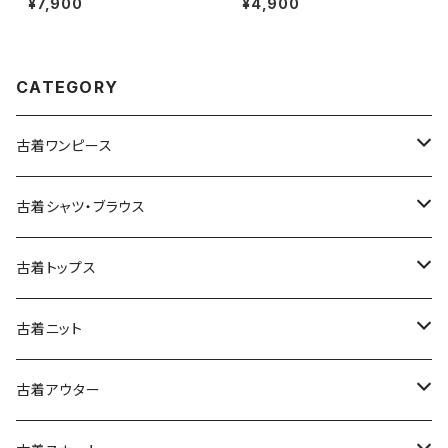
¥7,900
¥4,900
ロン100％ 長袖 アウター ライト
長袖 ブラウス サーモンピンク (t
ジャケット ボルドー 赤紫 (ttu25
tu2501141)
09054)
CATEGORY
古着ワンピース
古着長袖ワンピース
古着シャツ・ブラウス
古着半袖ワンピース
古着長袖シャツ・ブラウス
古着トップス
古着ノースリーブワンピース
古着半袖シャツ・ブラウス
古着スウェット&パーカー
古着ニット
古着スウェット
古着キャミソールワンピース
古着ノースリーブシャツ・ブラウス
古着プルオーバー
古着セーター
古着アウター
古着パーカー
古着長袖プルオーバー