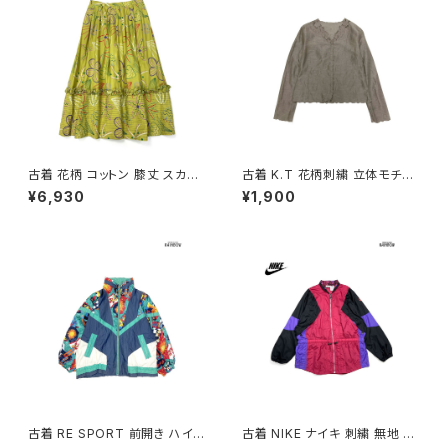
古着 花柄 コットン 膝丈 スカー
古着 K.T 花柄刺繍 立体モチー
ト 黄 (ba2607007)
フ 前開き 無地 リネン 長袖 ブラ
¥6,930
¥1,900
ウス こげ茶 (ttu2509069)
古着 RE SPORT 前開き ハイ
古着 NIKE ナイキ 刺繍 無地 ナ