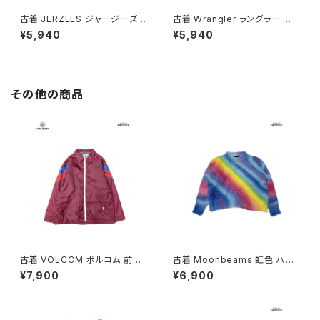
古着 JERZEES ジャージーズ P
古着 Wrangler ラングラー 無
LANET HOLLYWOOD ロゴ
地 長袖 スウェット トレーナー
¥5,940
¥5,940
長袖 スウェット トレーナー 黒 (t
青 (ttu2603099)
tu2603019)
その他の商品
古着 VOLCOM ボルコム 前開
古着 Moonbeams 虹色 ハイ
き 無地 ブランドロゴ 刺繍 ナイ
ネック 総柄 長袖 ニット セータ
¥7,900
¥6,900
ロン100％ 長袖 アウター ライト
ー カラフル 水色 (ttu2501051)
ジャケット ボルドー 赤紫 (ttu25
09054)