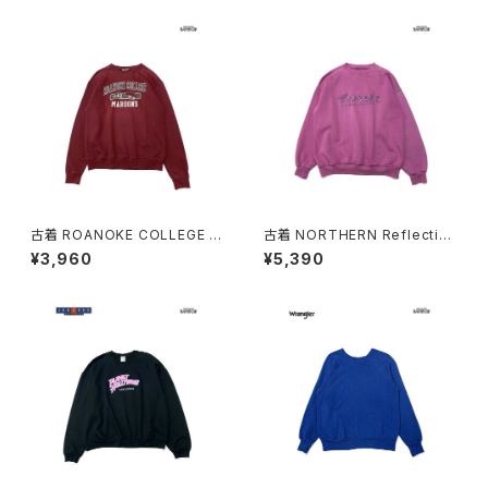
2)
古着 ROANOKE COLLEGE M
古着 NORTHERN Reflection
AROONS カレッジロゴ 長袖 ス
s 刺繍 ロゴ 長袖 スウェット ト
¥3,960
¥5,390
ウェット トレーナー 赤 ボルドー
レーナー ピンク 紫 (ttu26030
(ttu2603021)
20)