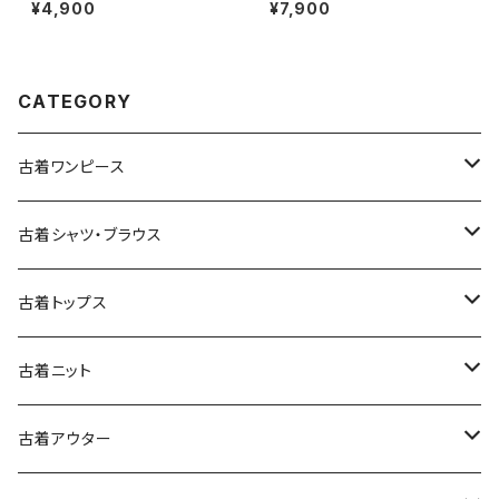
ネック 総柄 ナイロン 長袖 アウ
イロン 長袖 アウター アウトドア
¥4,900
¥7,900
ター ヘビージャケット 緑 紺 (tt
ジャケット ピンク (ttu250816
u2509099)
7)
CATEGORY
古着ワンピース
古着長袖ワンピース
古着シャツ・ブラウス
古着半袖ワンピース
古着長袖シャツ・ブラウス
古着トップス
古着ノースリーブワンピース
古着半袖シャツ・ブラウス
古着スウェット&パーカー
古着ニット
古着スウェット
古着キャミソールワンピース
古着ノースリーブシャツ・ブラウス
古着プルオーバー
古着セーター
古着アウター
古着パーカー