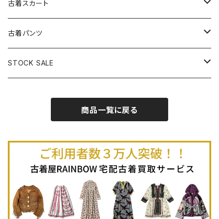
古着長袖プルオーバー
古着ベアトップワンピース
古着Ｔシャツ
古着カーディガン
古着ライトジャケット
古着スカート
古着半袖プルオーバー
古着長袖Ｔシャツ
古着オールインワン
古着ベスト
古着半袖ニット
古着ライトコート
古着ロング丈スカート (丈76cm-)
古着パンツ
古着ノースリーブプルオーバー
古着半袖Ｔシャツ
古着オーバーオール
古着キャミソール
古着ニットアウター
古着ヘビージャケット
古着膝丈スカート (丈56-75cm)
古着ロング丈パンツ
STOCK SALE
古着ノースリーブＴシャツ
古着セットアップ
古着ノースリーブ
古着ノースリーブニット
古着ヘビーコート
古着ミニ丈スカート (丈-55cm)
古着ショート丈パンツ
Spring / Summer
商品一覧に戻る
80%OFF
古着ポロシャツ
古着ガウン
古着ミニ丈スカート (丈56-75cm)
Autumn / Winter
70%OFF
古着長袖ポロシャツ
80%OFF
古着スウェット
古着羽織り
古着半袖ポロシャツ
70%OFF
古着トレーナー
ベアトップ
古着パーカー
古着タンクトップ