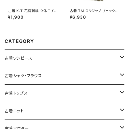
古着 K.T 花柄刺繍 立体モチー
古着 TALONジップ チェック柄
フ 前開き 無地 リネン 長袖 ブラ
コットン 膝丈 スカート 黄 (ba2
¥1,900
¥6,930
ウス こげ茶 (ttu2509069)
607010)
CATEGORY
古着ワンピース
古着長袖ワンピース
古着シャツ・ブラウス
古着半袖ワンピース
古着長袖シャツ・ブラウス
古着トップス
古着ノースリーブワンピース
古着半袖シャツ・ブラウス
古着スウェット&パーカー
古着ニット
古着スウェット
古着キャミソールワンピース
古着ノースリーブシャツ・ブラウス
古着プルオーバー
古着セーター
古着アウター