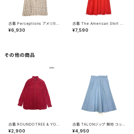
古着 Perceptions アメリカ製
古着 The American Shirt Dr
総柄 ロング丈 長袖 プリーツ ワ
ess アメリカ製 レース 無地 コ
¥6,930
¥7,590
ンピース ピンク ベージュ (otu
ットン ロング丈 長袖 ワンピース
2603019)
赤 (otu2603018)
その他の商品
古着 ROUNDOTREE & YORK
古着 TALONジップ 無地 コット
E ラウンドツリーアンドヨーク
ン 膝丈 スカート 青 水色 (ba2
¥2,900
¥4,950
前開き 無地 コーデュロイ 長袖
607003)