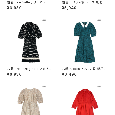
古着 Lee Valley リーバレー ス
古着 アメリカ製 レース 無地 ナ
トライプ柄 コットン100％ ロン
イロン ミニ丈 七分袖 ワンピー
¥6,930
¥5,940
グ丈 長袖 ワンピース 青 (otu2
ス ピンク (otu2602051)
603013)
古着 Breli Originals アメリカ
古着 Alexis アメリカ製 総柄 ロ
製 ドット柄 ロング丈 長袖 プリ
ング丈 長袖 プリーツ ワンピー
¥6,930
¥6,490
ーツ ワンピース 黒 (otu26030
ス 緑 (otu2603020)
21)