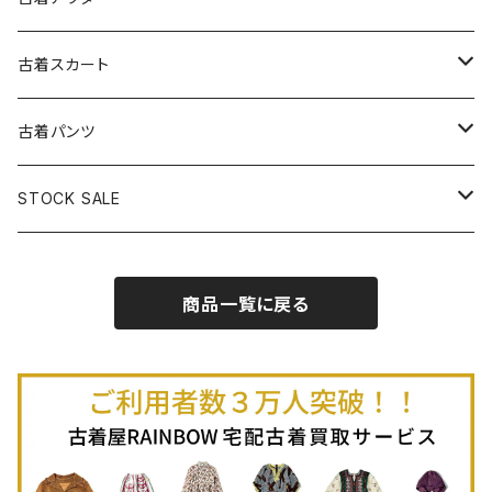
古着パーカー
古着長袖プルオーバー
古着ベアトップワンピース
古着Ｔシャツ
古着カーディガン
古着ライトジャケット
古着スカート
古着半袖プルオーバー
古着長袖Ｔシャツ
古着オールインワン
古着ベスト
古着半袖ニット
古着ライトコート
古着ロング丈スカート (丈76cm-)
古着パンツ
古着ノースリーブプルオーバー
古着半袖Ｔシャツ
古着オーバーオール
古着キャミソール
古着ニットアウター
古着ヘビージャケット
古着膝丈スカート (丈56-75cm)
古着ロング丈パンツ
STOCK SALE
古着ノースリーブＴシャツ
古着セットアップ
古着ノースリーブ
古着ノースリーブニット
古着ヘビーコート
古着ミニ丈スカート (丈-55cm)
古着ショート丈パンツ
Spring / Summer
商品一覧に戻る
80%OFF
古着ポロシャツ
古着ガウン
古着ミニ丈スカート (丈56-75cm)
Autumn / Winter
70%OFF
古着長袖ポロシャツ
80%OFF
古着スウェット
古着羽織り
古着半袖ポロシャツ
70%OFF
古着トレーナー
ベアトップ