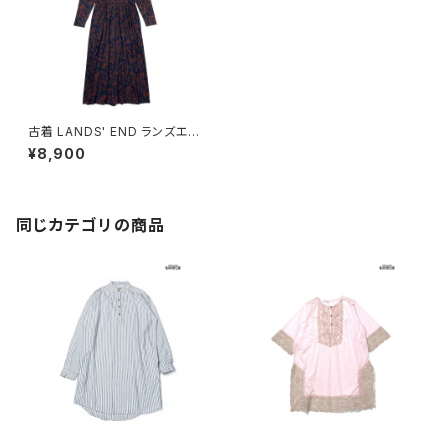
古着 LANDS' END ランズエン
ド アメリカ製 タートルネック 総
¥8,900
柄 ペイズリー柄 コットン100％
ロング丈 長袖 ワンピース 紺 (o
tu2508088)
同じカテゴリの商品