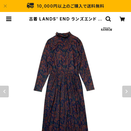
10,000円以上のご購入で送料無料
古着 LANDS' END ランズエンド ア
メリカ製 タートルネック 総柄 ペイズ
リー柄 コットン100％ ロング丈 長袖
ワンピース 紺 (otu2508088) | 古
着屋RAINBOW