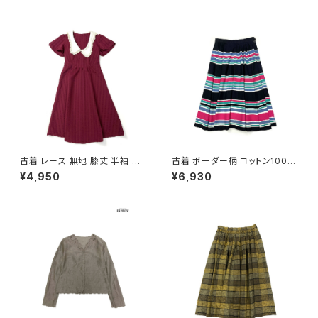
シャツ 赤 ボルドー (ttu25090
56)
古着 レース 無地 膝丈 半袖 ワ
古着 ボーダー柄 コットン100％
ンピース 赤 ボルドー (oa2607
膝丈 スカート 黒 ピンク (ba26
¥4,950
¥6,930
080)
07008)