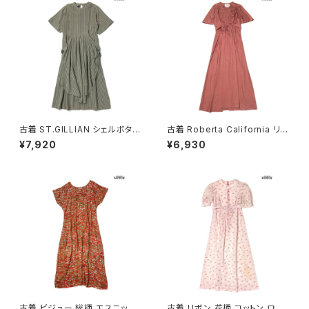
古着 ST.GILLIAN シェルボタン
古着 Roberta California リボ
ストライプ柄 コットン ロング丈
ン 無地 ロング丈 半袖 ワンピー
¥7,920
¥6,930
半袖 ワンピース グレー カーキ
ス ピンク (otu2604148)
(otu2605032)
古着 ビジュー 総柄 エスニック
古着 リボン 花柄 コットン ロン