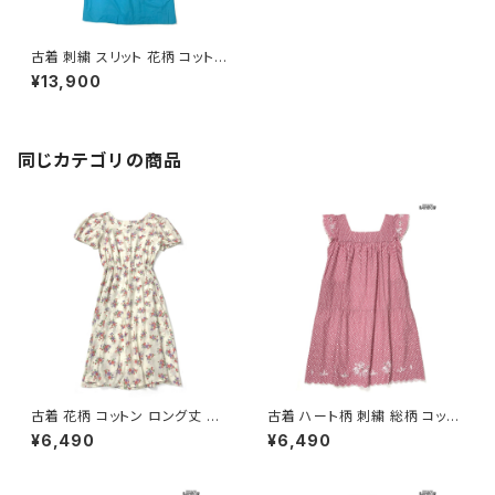
古着 刺繍 スリット 花柄 コットン
ロング丈 半袖 ワンピース 青 (o
¥13,900
tu2507044)
同じカテゴリの商品
古着 花柄 コットン ロング丈 半
古着 ハート柄 刺繍 総柄 コット
袖 ワンピース ベージュ (oa26
ン ロング丈 半袖 ワンピース ピ
¥6,490
¥6,490
07070)
ンク (otu2605084)