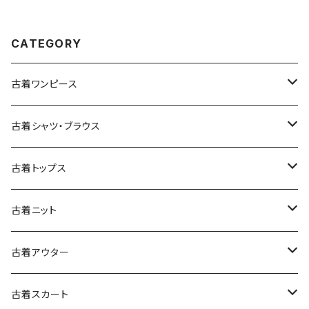
068)
CATEGORY
古着ワンピース
古着長袖ワンピース
古着シャツ・ブラウス
古着半袖ワンピース
古着長袖シャツ・ブラウス
古着トップス
古着ノースリーブワンピース
古着半袖シャツ・ブラウス
古着スウェット&パーカー
古着ニット
古着スウェット
古着キャミソールワンピース
古着ノースリーブシャツ・ブラウス
古着プルオーバー
古着セーター
古着アウター
古着パーカー
古着長袖プルオーバー
古着ベアトップワンピース
古着Ｔシャツ
古着カーディガン
古着ライトジャケット
古着スカート