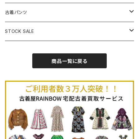
古着半袖プルオーバー
古着長袖Ｔシャツ
古着オールインワン
古着ベスト
古着半袖ニット
古着ライトコート
古着ロング丈スカート (丈76cm-)
古着パンツ
古着ノースリーブプルオーバー
古着半袖Ｔシャツ
古着オーバーオール
古着キャミソール
古着ニットアウター
古着ヘビージャケット
古着膝丈スカート (丈56-75cm)
古着ロング丈パンツ
STOCK SALE
古着ノースリーブＴシャツ
古着セットアップ
古着ノースリーブ
古着ノースリーブニット
古着ヘビーコート
古着ミニ丈スカート (丈-55cm)
古着ショート丈パンツ
Spring / Summer
商品一覧に戻る
80%OFF
古着ポロシャツ
古着ガウン
古着ミニ丈スカート (丈56-75cm)
Autumn / Winter
70%OFF
古着長袖ポロシャツ
80%OFF
古着スウェット
古着羽織り
古着半袖ポロシャツ
70%OFF
古着トレーナー
ベアトップ
古着パーカー
古着タンクトップ