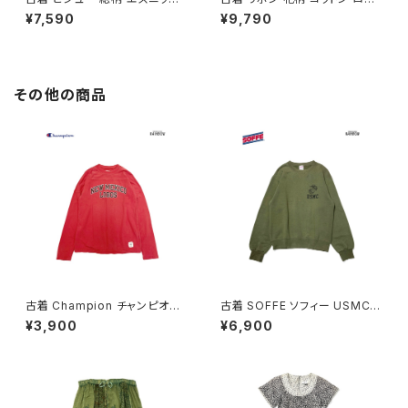
柄 ロング丈 半袖 ワンピース オ
グ丈 半袖 ワンピース ピンク (o
¥7,590
¥9,790
レンジ (otu2605039)
tu2604073)
その他の商品
古着 Champion チャンピオン
古着 SOFFE ソフィー USMC
NEW MEXICO LOBOS プリン
アメリカ製 ロゴ 長袖 スウェット
¥3,900
¥6,900
ト カットソー 長袖 Ｔシャツ 赤 (t
トレーナー 緑 カーキ (ttu2508
tu2509074)
182)