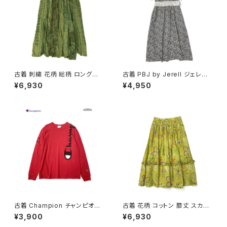
古着 刺繍 花柄 総柄 ロング丈
古着 PBJ by Jerell ジェレル
スカート 緑 (ba2607026)
リボン 花柄 コットン100％ 膝丈
¥6,930
¥4,950
半袖 ワンピース 黒 (oa26070
79)
古着 Champion チャンピオン
古着 花柄 コットン 膝丈 スカー
ロゴ ブランドロゴ コットン10
ト 黄 (ba2607007)
¥3,900
¥6,930
0％ 長袖 Ｔシャツ 赤 (ttu2501