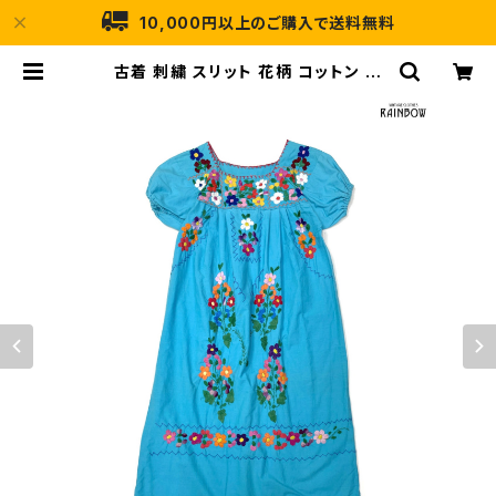
10,000円以上のご購入で送料無料
古着 刺繍 スリット 花柄 コットン ロ
ング丈 半袖 ワンピース 青 (otu250
7044) | 古着屋RAINBOW