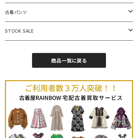
古着半袖プルオーバー
古着長袖Ｔシャツ
古着オールインワン
古着ベスト
古着半袖ニット
古着ライトコート
古着ロング丈スカート (丈76cm-)
古着パンツ
古着ノースリーブプルオーバー
古着半袖Ｔシャツ
古着オーバーオール
古着キャミソール
古着ニットアウター
古着ヘビージャケット
古着膝丈スカート (丈56-75cm)
古着ロング丈パンツ
STOCK SALE
古着ノースリーブＴシャツ
古着セットアップ
古着ノースリーブ
古着ノースリーブニット
古着ヘビーコート
古着ミニ丈スカート (丈-55cm)
古着ショート丈パンツ
Spring / Summer
商品一覧に戻る
80%OFF
古着ポロシャツ
古着ガウン
古着ミニ丈スカート (丈56-75cm)
Autumn / Winter
70%OFF
古着長袖ポロシャツ
80%OFF
古着スウェット
古着羽織り
古着半袖ポロシャツ
70%OFF
古着トレーナー
ベアトップ
古着パーカー
古着タンクトップ