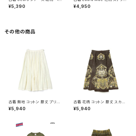
ズリー柄 コットン ノースリーブ
プ柄 コットン ノースリーブ シャ
¥5,390
¥4,950
シャツ 赤 (ta2607007)
ツ ピンク (ta2607006)
その他の商品
古着 無地 コットン 膝丈 プリー
古着 花柄 コットン 膝丈 スカー
ツ スカート ベージュ 生成り (b
ト ダークブラウン (ba260701
¥5,940
¥5,940
a2607005)
3)