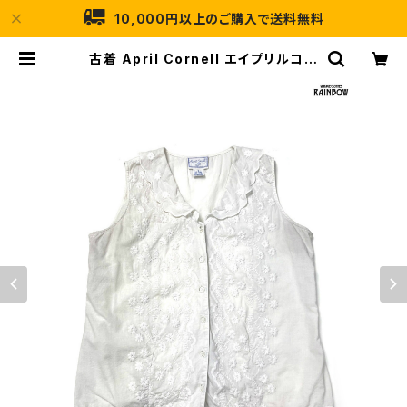
10,000円以上のご購入で送料無料
古着 April Cornell エイプリルコー
ネル 刺繍 コットン100％ ノースリー
ブ ブラウス 白 (ttu2507083) | 古
着屋RAINBOW