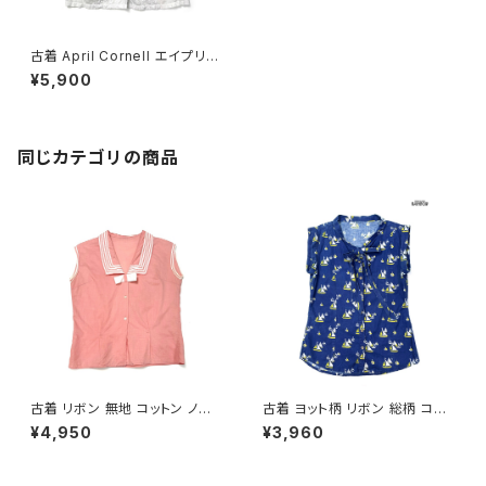
古着 April Cornell エイプリル
コーネル 刺繍 コットン100％ ノ
¥5,900
ースリーブ ブラウス 白 (ttu250
7083)
同じカテゴリの商品
古着 リボン 無地 コットン ノー
古着 ヨット柄 リボン 総柄 コット
スリーブ セーラー ブラウス ピン
ン ノースリーブ シャツ 青 (ttu2
¥4,950
¥3,960
ク (ta2607010)
606013)