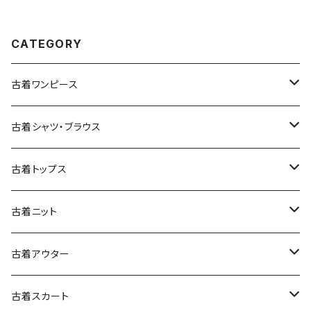
u2509099)
60)
CATEGORY
古着ワンピース
古着長袖ワンピース
古着シャツ・ブラウス
古着半袖ワンピース
古着長袖シャツ・ブラウス
古着トップス
古着ノースリーブワンピース
古着半袖シャツ・ブラウス
古着スウェット&パーカー
古着ニット
古着スウェット
古着キャミソールワンピース
古着ノースリーブシャツ・ブラウス
古着プルオーバー
古着セーター
古着アウター
古着パーカー
古着長袖プルオーバー
古着ベアトップワンピース
古着Ｔシャツ
古着カーディガン
古着ライトジャケット
古着スカート