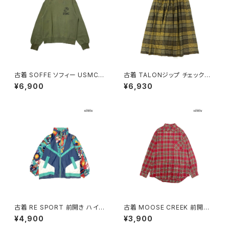
古着 SOFFE ソフィー USMC
古着 TALONジップ チェック柄
アメリカ製 ロゴ 長袖 スウェット
コットン 膝丈 スカート 黄 (ba2
¥6,900
¥6,930
トレーナー 緑 カーキ (ttu2508
607010)
182)
古着 RE SPORT 前開き ハイ
古着 MOOSE CREEK 前開き
ネック 総柄 ナイロン 長袖 アウ
チェック柄 コットン100％ フラン
¥4,900
¥3,900
ター ヘビージャケット 緑 紺 (tt
ネル 長袖 シャツ 赤 (ttu25090