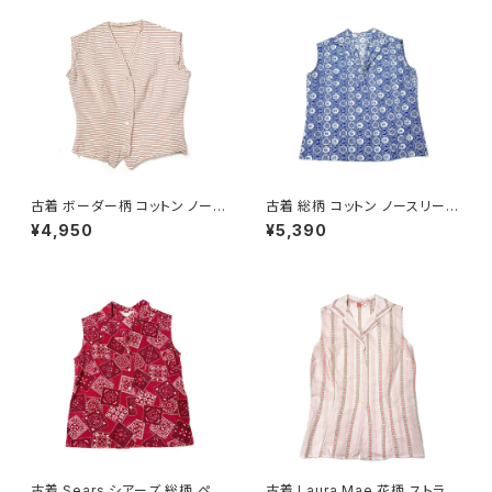
古着 ボーダー柄 コットン ノース
古着 総柄 コットン ノースリーブ
リーブ シャツ ピンク (ta26070
シャツ 青 (ta2607008)
¥4,950
¥5,390
09)
古着 Sears シアーズ 総柄 ペイ
古着 Laura Mae 花柄 ストライ