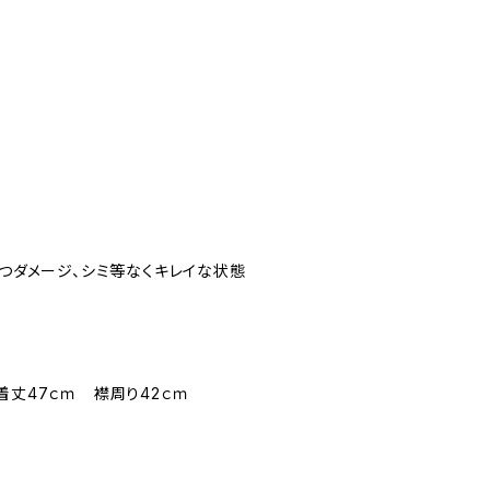
立つダメージ、シミ等なくキレイな状態
着丈47ｃｍ 襟周り42ｃｍ