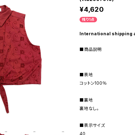
¥4,620
残り1点
International shipping 
■商品説明
■表地
コットン100％
■裏地
裏地なし。
■表示サイズ
40