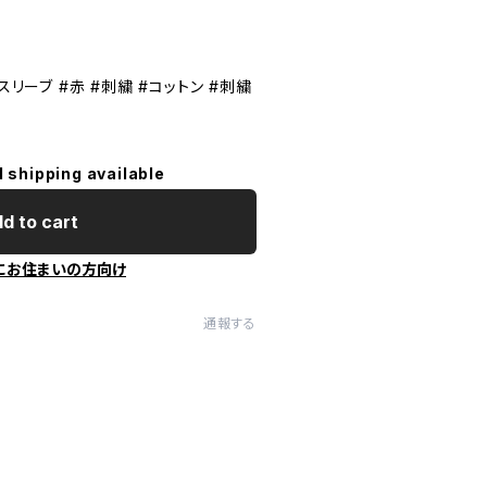
スリーブ #赤 #刺繍 #コットン #刺繍
l shipping available
d to cart
にお住まいの方向け
通報する