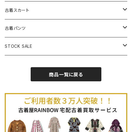
古着パーカー
古着長袖プルオーバー
古着ベアトップワンピース
古着Ｔシャツ
古着カーディガン
古着ライトジャケット
古着スカート
古着半袖プルオーバー
古着長袖Ｔシャツ
古着オールインワン
古着ベスト
古着半袖ニット
古着ライトコート
古着ロング丈スカート (丈76cm-)
古着パンツ
古着ノースリーブプルオーバー
古着半袖Ｔシャツ
古着オーバーオール
古着キャミソール
古着ニットアウター
古着ヘビージャケット
古着膝丈スカート (丈56-75cm)
古着ロング丈パンツ
STOCK SALE
古着ノースリーブＴシャツ
古着セットアップ
古着ノースリーブ
古着ノースリーブニット
古着ヘビーコート
古着ミニ丈スカート (丈-55cm)
古着ショート丈パンツ
Spring / Summer
商品一覧に戻る
80%OFF
古着ポロシャツ
古着ガウン
古着ミニ丈スカート (丈56-75cm)
Autumn / Winter
70%OFF
古着長袖ポロシャツ
80%OFF
古着スウェット
古着羽織り
古着半袖ポロシャツ
70%OFF
古着トレーナー
ベアトップ