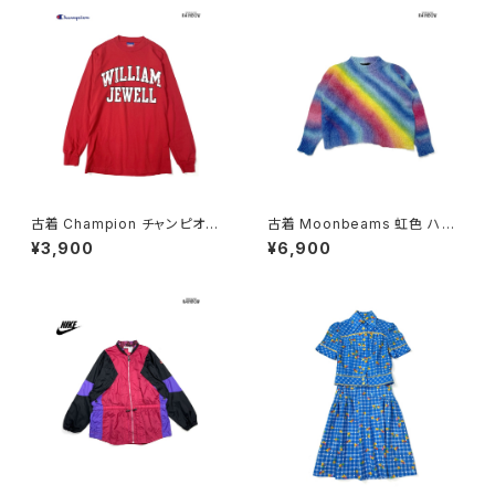
古着 Champion チャンピオン
古着 Moonbeams 虹色 ハイ
ロゴ コットン100％ 長袖 Ｔシャ
ネック 総柄 長袖 ニット セータ
¥3,900
¥6,900
ツ 赤 (ttu2501067)
ー カラフル 水色 (ttu2501051)