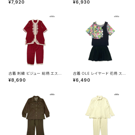
¥7,920
¥6,930
ーブ セットアップ 緑 (otu2605
045)
古着 刺繍 ビジュー 総柄 エスニ
古着 OLE レイヤード 花柄 スト
ック柄 ロング丈 半袖 セットアッ
ライプ柄 コットン ミニ丈 ノース
¥8,690
¥6,490
プ 赤 (otu2604101)
リーブ 半袖 セットアップ 黒 白
ピンク (otu2604055)