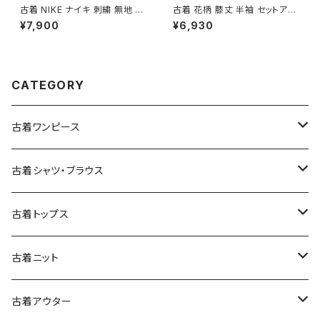
古着 NIKE ナイキ 刺繍 無地 ナ
古着 花柄 膝丈 半袖 セットアッ
イロン 長袖 アウター アウトドア
プ 青 (oa2607082)
¥7,900
¥6,930
ジャケット ピンク (ttu250816
7)
CATEGORY
古着ワンピース
古着長袖ワンピース
古着シャツ・ブラウス
古着半袖ワンピース
古着長袖シャツ・ブラウス
古着トップス
古着ノースリーブワンピース
古着半袖シャツ・ブラウス
古着スウェット&パーカー
古着ニット
古着スウェット
古着キャミソールワンピース
古着ノースリーブシャツ・ブラウス
古着プルオーバー
古着セーター
古着アウター