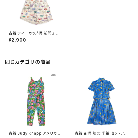
古着 ティーカップ柄 前開き 総
柄 ミニ丈 ノースリーブ セットア
¥2,900
ップ ベージュ (otu2506113)
同じカテゴリの商品
古着 Judy Knapp アメリカ製
古着 花柄 膝丈 半袖 セットアッ
花柄 コットン ロング丈 ノースリ
プ 青 (oa2607082)