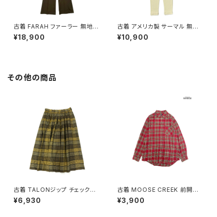
古着 FARAH ファーラー 無地
古着 アメリカ製 サーマル 無地
ロング丈 長袖 セットアップ 茶
コットン100％ ロング丈 長袖 セ
¥18,900
¥10,900
(otu2509014)
ットアップ 黄 (otu2601090)
その他の商品
古着 TALONジップ チェック柄
古着 MOOSE CREEK 前開き
コットン 膝丈 スカート 黄 (ba2
チェック柄 コットン100％ フラン
¥6,930
¥3,900
607010)
ネル 長袖 シャツ 赤 (ttu25090
60)