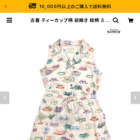
10,000円以上のご購入で送料無料
古着 ティーカップ柄 前開き 総柄 ミニ
丈 ノースリーブ セットアップ ベージ
ュ (otu2506113) | 古着屋RAINB
OW