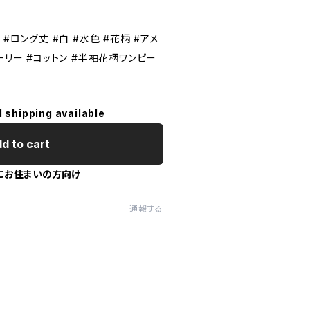
#ロング丈 #白 #水色 #花柄 #アメ
ーリー #コットン #半袖花柄ワンピー
l shipping available
d to cart
にお住まいの方向け
通報する