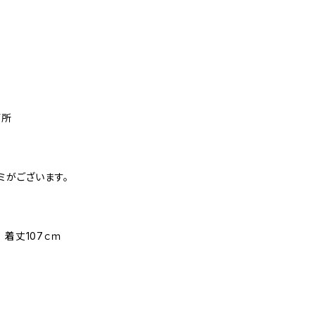
箇所
ミがございます。
 着丈107ｃｍ