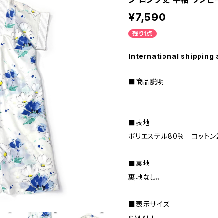
ン ロング丈 半袖 ワンピース
¥7,590
残り1点
International shipping 
■商品説明
■表地
ポリエステル80％ コットン
■裏地
裏地なし。
■表示サイズ
ＳＭＡＬＬ