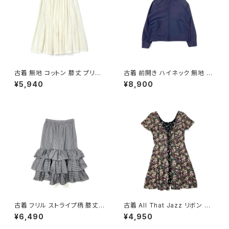
古着 無地 コットン 膝丈 プリー
古着 前開き ハイネック 無地 長
ツ スカート ベージュ 生成り (b
袖 アウター ライトジャケット 紺
¥5,940
¥8,900
a2607005)
(ttu2509089)
古着 フリル ストライプ柄 膝丈
古着 All That Jazz リボン 花
ティアード スカート グレー (ba
柄 ミニ丈 半袖 ワンピース 黒
¥6,490
¥4,950
2607011)
(oa2607076)