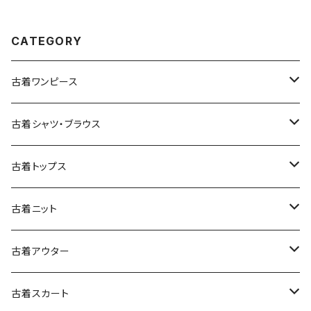
CATEGORY
古着ワンピース
古着長袖ワンピース
古着シャツ・ブラウス
古着半袖ワンピース
古着長袖シャツ・ブラウス
古着トップス
古着ノースリーブワンピース
古着半袖シャツ・ブラウス
古着スウェット&パーカー
古着ニット
古着スウェット
古着キャミソールワンピース
古着ノースリーブシャツ・ブラウス
古着プルオーバー
古着セーター
古着アウター
古着パーカー
古着長袖プルオーバー
古着ベアトップワンピース
古着Ｔシャツ
古着カーディガン
古着ライトジャケット
古着スカート