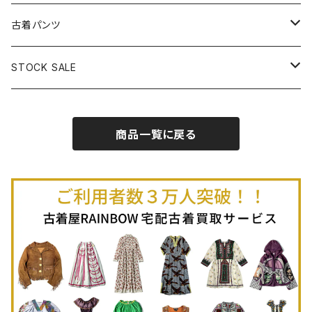
古着半袖プルオーバー
古着長袖Ｔシャツ
古着オールインワン
古着ベスト
古着半袖ニット
古着ライトコート
古着ロング丈スカート (丈76cm-)
古着パンツ
古着ノースリーブプルオーバー
古着半袖Ｔシャツ
古着オーバーオール
古着キャミソール
古着ニットアウター
古着ヘビージャケット
古着膝丈スカート (丈56-75cm)
古着ロング丈パンツ
STOCK SALE
古着ノースリーブＴシャツ
古着セットアップ
古着ノースリーブ
古着ノースリーブニット
古着ヘビーコート
古着ミニ丈スカート (丈-55cm)
古着ショート丈パンツ
Spring / Summer
商品一覧に戻る
80%OFF
古着ポロシャツ
古着ガウン
古着ミニ丈スカート (丈56-75cm)
Autumn / Winter
70%OFF
古着長袖ポロシャツ
80%OFF
古着スウェット
古着羽織り
古着半袖ポロシャツ
70%OFF
古着トレーナー
ベアトップ
古着パーカー
古着タンクトップ