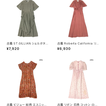
古着 ST.GILLIAN シェルボタン
古着 Roberta California リボ
ストライプ柄 コットン ロング丈
ン 無地 ロング丈 半袖 ワンピー
¥7,920
¥6,930
半袖 ワンピース グレー カーキ
ス ピンク (otu2604148)
(otu2605032)
古着 ビジュー 総柄 エスニック
古着 リボン 花柄 コットン ロン