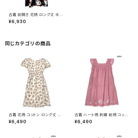
古着 前開き 花柄 ロング丈 半袖
ワンピース 紺 (otu2506086)
¥6,930
同じカテゴリの商品
古着 花柄 コットン ロング丈 半
古着 ハート柄 刺繍 総柄 コット
袖 ワンピース ベージュ (oa26
ン ロング丈 半袖 ワンピース ピ
¥6,490
¥6,490
07070)
ンク (otu2605084)