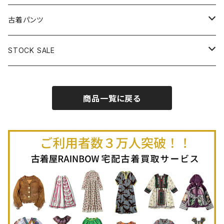
古着半袖プルオーバー
古着長袖Ｔシャツ
古着オールインワン
古着ベスト
古着半袖ニット
古着ライトコート
古着ロング丈スカート (丈76cm-)
古着パンツ
古着ノースリーブプルオーバー
古着半袖Ｔシャツ
古着オーバーオール
古着キャミソール
古着ニットアウター
古着ヘビージャケット
古着膝丈スカート (丈56-75cm)
古着ロング丈パンツ
STOCK SALE
古着ノースリーブＴシャツ
古着セットアップ
古着ノースリーブ
古着ノースリーブニット
古着ヘビーコート
古着ミニ丈スカート (丈-55cm)
古着ショート丈パンツ
Spring / Summer
商品一覧に戻る
80%OFF
古着ポロシャツ
古着ガウン
古着ミニ丈スカート (丈56-75cm)
Autumn / Winter
70%OFF
古着長袖ポロシャツ
80%OFF
古着スウェット
古着羽織り
古着半袖ポロシャツ
70%OFF
古着トレーナー
ベアトップ
古着パーカー
古着タンクトップ