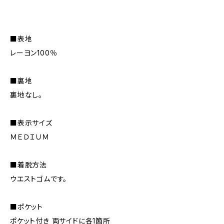
■表地
レーヨン100％
■裏地
裏地なし。
■表示サイズ
ＭＥＤＩＵＭ
■着脱方法
ウエストゴムです。
■ポケット
ポケット付き 両サイドに各1箇所