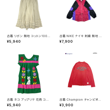
古着 リボン 無地 コットン100％
古着 NIKE ナイキ 刺繍 無地 ナ
ロング丈 スカート ベージュ (ba
イロン 長袖 アウター アウトドア
¥5,940
¥7,900
2607019)
ジャケット ピンク (ttu250816
7)
古着 ネコ アップリケ 花柄 コッ
古着 Champion チャンピオン
トン ミニ丈 半袖 ワンピース 緑
NEW MEXICO LOBOS プリン
¥5,940
¥3,900
(oa2607077)
ト カットソー 長袖 Ｔシャツ 赤 (t