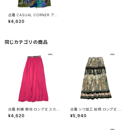
古着 CASUAL CORNER アメ
リカ製 総柄 ロング丈 スカート
¥4,620
茶 (btu2506022)
同じカテゴリの商品
古着 刺繍 無地 ロング丈 スカー
古着 シワ加工 総柄 ロング丈 ス
ト ピンク (btu2604021)
カート 茶 (btu2604008)
¥4,620
¥5,940