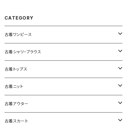
tu2509074)
CATEGORY
古着ワンピース
古着長袖ワンピース
古着シャツ・ブラウス
古着半袖ワンピース
古着長袖シャツ・ブラウス
古着トップス
古着ノースリーブワンピース
古着半袖シャツ・ブラウス
古着スウェット&パーカー
古着ニット
古着スウェット
古着キャミソールワンピース
古着ノースリーブシャツ・ブラウス
古着プルオーバー
古着セーター
古着アウター
古着パーカー
古着長袖プルオーバー
古着ベアトップワンピース
古着Ｔシャツ
古着カーディガン
古着ライトジャケット
古着スカート