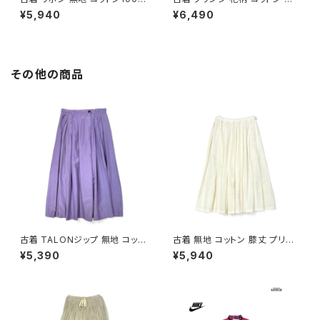
ロング丈 スカート ベージュ (ba
ング丈 スカート 紺 (btu26030
¥5,940
¥6,490
2607019)
13)
その他の商品
古着 TALONジップ 無地 コット
古着 無地 コットン 膝丈 プリー
ン 膝丈 スカート 紫 (ba26070
ツ スカート ベージュ 生成り (b
¥5,390
¥5,940
02)
a2607005)