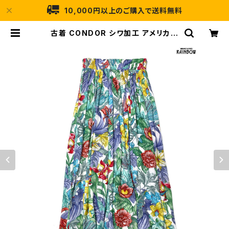
10,000円以上のご購入で送料無料
古着 CONDOR シワ加工 アメリカ製
花柄 ロング丈 スカート 青 水色 (btu
2506016) | 古着屋RAINBOW