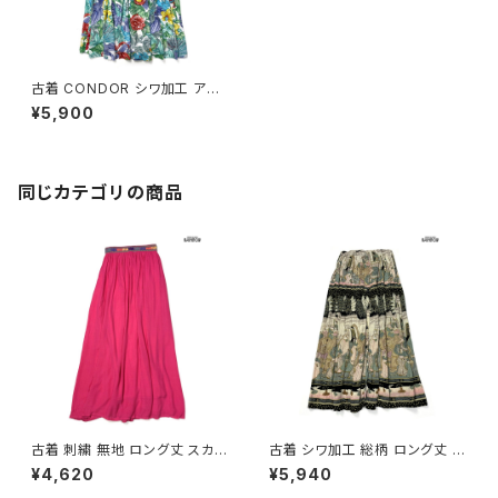
古着 CONDOR シワ加工 アメ
リカ製 花柄 ロング丈 スカート
¥5,900
青 水色 (btu2506016)
同じカテゴリの商品
古着 刺繍 無地 ロング丈 スカー
古着 シワ加工 総柄 ロング丈 ス
ト ピンク (btu2604021)
カート 茶 (btu2604008)
¥4,620
¥5,940