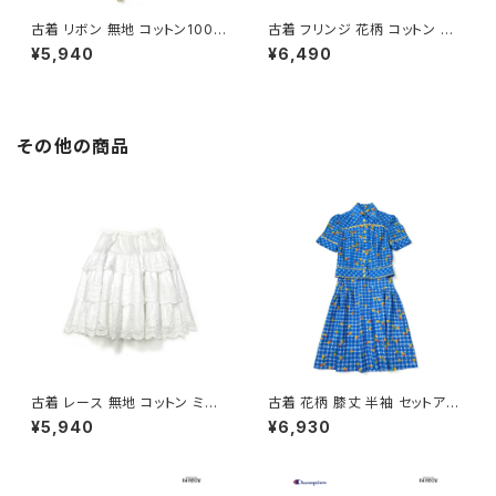
古着 リボン 無地 コットン100％
古着 フリンジ 花柄 コットン ロ
ロング丈 スカート ベージュ (ba
ング丈 スカート 紺 (btu26030
¥5,940
¥6,490
2607019)
13)
その他の商品
古着 レース 無地 コットン ミニ
古着 花柄 膝丈 半袖 セットアッ
丈 ティアード スカート 白 (ba2
プ 青 (oa2607082)
¥5,940
¥6,930
607001)