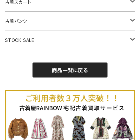
古着長袖プルオーバー
古着ベアトップワンピース
古着Ｔシャツ
古着カーディガン
古着ライトジャケット
古着スカート
古着半袖プルオーバー
古着長袖Ｔシャツ
古着オールインワン
古着ベスト
古着半袖ニット
古着ライトコート
古着ロング丈スカート (丈76cm-)
古着パンツ
古着ノースリーブプルオーバー
古着半袖Ｔシャツ
古着オーバーオール
古着キャミソール
古着ニットアウター
古着ヘビージャケット
古着膝丈スカート (丈56-75cm)
古着ロング丈パンツ
STOCK SALE
古着ノースリーブＴシャツ
古着セットアップ
古着ノースリーブ
古着ノースリーブニット
古着ヘビーコート
古着ミニ丈スカート (丈-55cm)
古着ショート丈パンツ
Spring / Summer
商品一覧に戻る
80%OFF
古着ポロシャツ
古着ガウン
古着ミニ丈スカート (丈56-75cm)
Autumn / Winter
70%OFF
古着長袖ポロシャツ
80%OFF
古着スウェット
古着羽織り
古着半袖ポロシャツ
70%OFF
古着トレーナー
ベアトップ
古着パーカー
古着タンクトップ