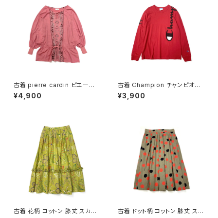
古着 pierre cardin ピエール・
古着 Champion チャンピオン
カルダン リボン 総柄 カットソー
ロゴ ブランドロゴ コットン10
¥4,900
¥3,900
長袖 ブラウス サーモンピンク (t
0％ 長袖 Ｔシャツ 赤 (ttu2501
tu2501141)
068)
古着 花柄 コットン 膝丈 スカー
古着 ドット柄 コットン 膝丈 スカ