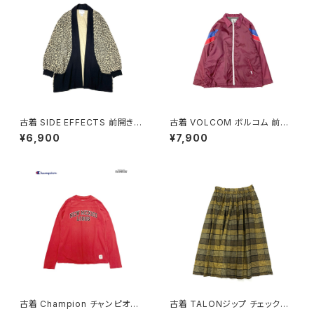
古着 SIDE EFFECTS 前開き
古着 VOLCOM ボルコム 前開
総柄 レオパード柄 長袖 ニット
き 無地 ブランドロゴ 刺繍 ナイ
¥6,900
¥7,900
アウター ベージュ (ttu250905
ロン100％ 長袖 アウター ライト
1)
ジャケット ボルドー 赤紫 (ttu25
09054)
古着 Champion チャンピオン
古着 TALONジップ チェック柄