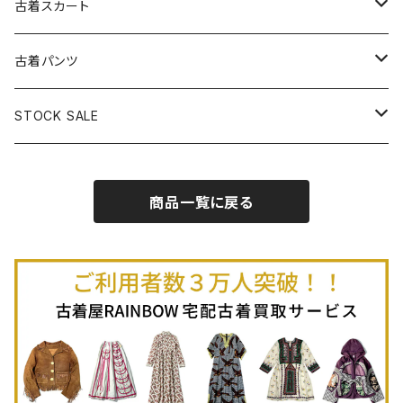
古着長袖プルオーバー
古着ベアトップワンピース
古着Ｔシャツ
古着カーディガン
古着ライトジャケット
古着スカート
古着半袖プルオーバー
古着長袖Ｔシャツ
古着オールインワン
古着ベスト
古着半袖ニット
古着ライトコート
古着ロング丈スカート (丈76cm-)
古着パンツ
古着ノースリーブプルオーバー
古着半袖Ｔシャツ
古着オーバーオール
古着キャミソール
古着ニットアウター
古着ヘビージャケット
古着膝丈スカート (丈56-75cm)
古着ロング丈パンツ
STOCK SALE
古着ノースリーブＴシャツ
古着セットアップ
古着ノースリーブ
古着ノースリーブニット
古着ヘビーコート
古着ミニ丈スカート (丈-55cm)
古着ショート丈パンツ
Spring / Summer
商品一覧に戻る
80%OFF
古着ポロシャツ
古着ガウン
古着ミニ丈スカート (丈56-75cm)
Autumn / Winter
70%OFF
古着長袖ポロシャツ
80%OFF
古着スウェット
古着羽織り
古着半袖ポロシャツ
70%OFF
古着トレーナー
ベアトップ
古着パーカー
古着タンクトップ