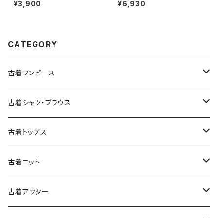
NEW MEXICO LOBOS プリン
コットン 膝丈 スカート 黄 (ba2
¥3,900
¥6,930
ト カットソー 長袖 Ｔシャツ 赤 (t
607010)
tu2509074)
CATEGORY
古着ワンピース
古着長袖ワンピース
古着シャツ・ブラウス
古着半袖ワンピース
古着長袖シャツ・ブラウス
古着トップス
古着ノースリーブワンピース
古着半袖シャツ・ブラウス
古着スウェット&パーカー
古着ニット
古着スウェット
古着キャミソールワンピース
古着ノースリーブシャツ・ブラウス
古着プルオーバー
古着セーター
古着アウター
古着パーカー