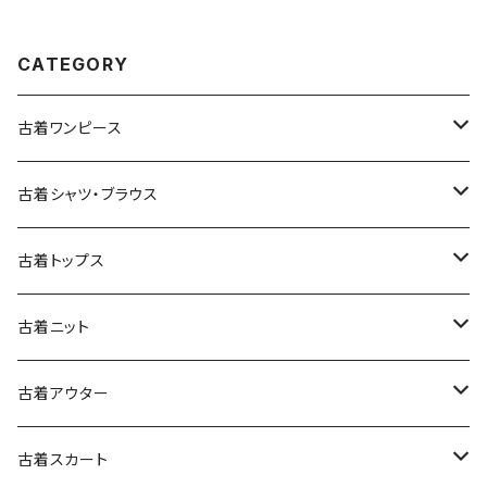
CATEGORY
古着ワンピース
古着長袖ワンピース
古着シャツ・ブラウス
古着半袖ワンピース
古着長袖シャツ・ブラウス
古着トップス
古着ノースリーブワンピース
古着半袖シャツ・ブラウス
古着スウェット&パーカー
古着ニット
古着スウェット
古着キャミソールワンピース
古着ノースリーブシャツ・ブラウス
古着プルオーバー
古着セーター
古着アウター
古着パーカー
古着長袖プルオーバー
古着ベアトップワンピース
古着Ｔシャツ
古着カーディガン
古着ライトジャケット
古着スカート