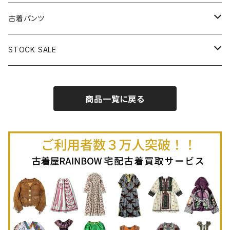
古着半袖プルオーバー
古着長袖Ｔシャツ
古着オールインワン
古着ベスト
古着半袖ニット
古着ライトコート
古着ロング丈スカート (丈76cm-)
古着パンツ
古着ノースリーブプルオーバー
古着半袖Ｔシャツ
古着オーバーオール
古着キャミソール
古着ニットアウター
古着ヘビージャケット
古着膝丈スカート (丈56-75cm)
古着ロング丈パンツ
STOCK SALE
古着ノースリーブＴシャツ
古着セットアップ
古着ノースリーブ
古着ノースリーブニット
古着ヘビーコート
古着ミニ丈スカート (丈-55cm)
古着ショート丈パンツ
Spring / Summer
商品一覧に戻る
80%OFF
古着ポロシャツ
古着ガウン
古着ミニ丈スカート (丈56-75cm)
Autumn / Winter
70%OFF
古着長袖ポロシャツ
80%OFF
古着スウェット
古着羽織り
古着半袖ポロシャツ
70%OFF
古着トレーナー
ベアトップ
古着パーカー
古着タンクトップ