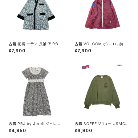
古着 花柄 サテン 長袖 アウター
古着 VOLCOM ボルコム 前開
羽織り 水色 (ttu2501122)
き 無地 ブランドロゴ 刺繍 ナイ
¥7,900
¥7,900
ロン100％ 長袖 アウター ライト
ジャケット ボルドー 赤紫 (ttu25
09054)
古着 PBJ by Jerell ジェレル
古着 SOFFE ソフィー USMC
リボン 花柄 コットン100％ 膝丈
アメリカ製 ロゴ 長袖 スウェット
¥4,950
¥6,900
半袖 ワンピース 黒 (oa26070
トレーナー 緑 カーキ (ttu2508
79)
182)