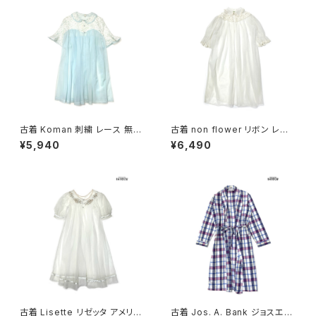
古着 Koman 刺繍 レース 無地
古着 non flower リボン レー
半袖 アウター 羽織り 水色 白 (t
ス 無地 半袖 アウター 羽織り
¥5,940
¥6,490
tu2604034)
白 ベージュ (ttu2606129)
古着 Lisette リゼッタ アメリカ
古着 Jos. A. Bank ジョスエー