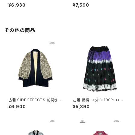
製 刺繍 レース 花柄 半袖 アウ
バンク ベルト付き チェック柄 コ
¥6,930
¥7,590
ター 羽織り 白 ベージュ 生成り
ットン100％ 長袖 アウター 羽織
(ttu2604032)
り 紫 (ttu2606025)
その他の商品
古着 SIDE EFFECTS 前開き
古着 総柄 コットン100％ ロン
総柄 レオパード柄 長袖 ニット
グ丈 スカート 黒 紫 (ba26070
¥6,900
¥5,390
アウター ベージュ (ttu250905
20)
1)