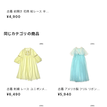
古着 前開き 花柄 総レース 半袖
アウター 羽織り 赤 (ttu25060
¥4,900
34)
同じカテゴリの商品
古着 刺繍 レース ユニオンメイ
古着 アメリカ製 フリル リボン
ド 無地 ナイロン 長袖 アウター
レース 無地 半袖 アウター 羽織
¥6,490
¥5,940
羽織り 黄 (ttu2603055)
り 水色 (ttu2604042)