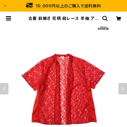
10,000円以上のご購入で送料無料
古着 前開き 花柄 総レース 半袖 アウ
ター 羽織り 赤 (ttu2506034) | 古
着屋RAINBOW