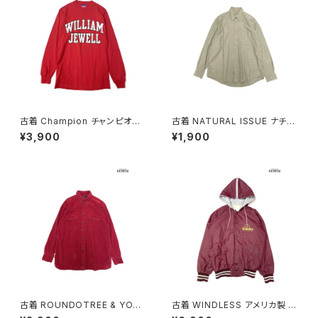
古着 Champion チャンピオン
古着 NATURAL ISSUE ナチュ
ロゴ コットン100％ 長袖 Ｔシャ
ラルイシュー 前開き 無地 コット
¥3,900
¥1,900
ツ 赤 (ttu2501067)
ン100％ 長袖 シャツ ベージュ
カーキ (ttu2509059)
古着 ROUNDOTREE & YORK
古着 WINDLESS アメリカ製 前
E ラウンドツリーアンドヨーク
開き 無地 ワンポイント ナイロ