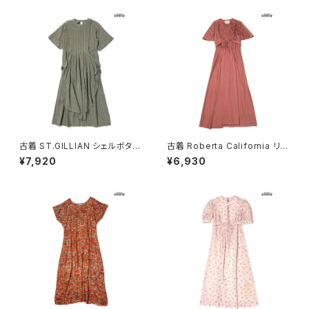
古着 ST.GILLIAN シェルボタン
古着 Roberta California リボ
ストライプ柄 コットン ロング丈
ン 無地 ロング丈 半袖 ワンピー
¥7,920
¥6,930
半袖 ワンピース グレー カーキ
ス ピンク (otu2604148)
(otu2605032)