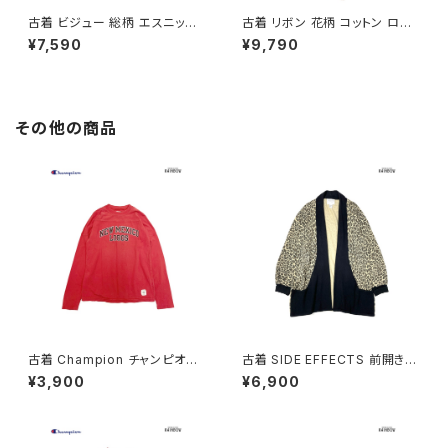
古着 ビジュー 総柄 エスニック
古着 リボン 花柄 コットン ロン
柄 ロング丈 半袖 ワンピース オ
グ丈 半袖 ワンピース ピンク (o
¥7,590
¥9,790
レンジ (otu2605039)
tu2604073)
その他の商品
古着 Champion チャンピオン
古着 SIDE EFFECTS 前開き
NEW MEXICO LOBOS プリン
総柄 レオパード柄 長袖 ニット
¥3,900
¥6,900
ト カットソー 長袖 Ｔシャツ 赤 (t
アウター ベージュ (ttu250905
tu2509074)
1)