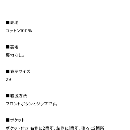
■表地
コットン100％
■裏地
裏地なし。
■表示サイズ
29
■着脱方法
フロントボタンとジップです。
■ポケット
ポケット付き 右側に2箇所、左側に1箇所、後ろに2箇所