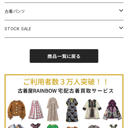
古着半袖プルオーバー
古着長袖Ｔシャツ
古着オールインワン
古着ベスト
古着半袖ニット
古着ライトコート
古着ロング丈スカート (丈76cm-)
古着パンツ
古着ノースリーブプルオーバー
古着半袖Ｔシャツ
古着オーバーオール
古着キャミソール
古着ニットアウター
古着ヘビージャケット
古着膝丈スカート (丈56-75cm)
古着ロング丈パンツ
STOCK SALE
古着ノースリーブＴシャツ
古着セットアップ
古着ノースリーブ
古着ノースリーブニット
古着ヘビーコート
古着ミニ丈スカート (丈-55cm)
古着ショート丈パンツ
Spring / Summer
商品一覧に戻る
80%OFF
古着ポロシャツ
古着ガウン
古着ミニ丈スカート (丈56-75cm)
Autumn / Winter
70%OFF
古着長袖ポロシャツ
80%OFF
古着スウェット
古着羽織り
古着半袖ポロシャツ
70%OFF
古着トレーナー
ベアトップ
古着パーカー
古着タンクトップ