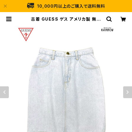
10,000円以上のご購入で送料無料
古着 GUESS ゲス アメリカ製 無地
デニム ミニ丈 スカート グレー 水色
(btu2505022) | 古着屋RAINBO
W