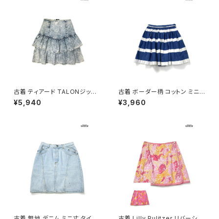
古着 ティアード TALONジップ
古着 ボーダー柄 コットン ミニ
無地 デニム ミニ丈 スカート 青
丈 スカート 紺 (btu2601066)
¥5,940
¥3,960
水色 (btu2601047)
古着 無地 デニム ミニ丈 タイト
古着 Lilly Pulitzer リバーシブ