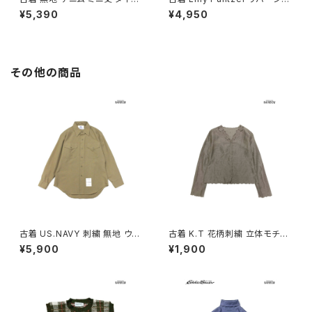
スカート 青 水色 (btu260302
ル 総柄 アニマル コットン ミニ
¥5,390
¥4,950
7)
丈 スカート ピンク (btu26010
65)
その他の商品
古着 US.NAVY 刺繍 無地 ウー
古着 K.T 花柄刺繍 立体モチー
ル 長袖 シャツ 茶 (ttu250104
フ 前開き 無地 リネン 長袖 ブラ
¥5,900
¥1,900
1)
ウス こげ茶 (ttu2509069)