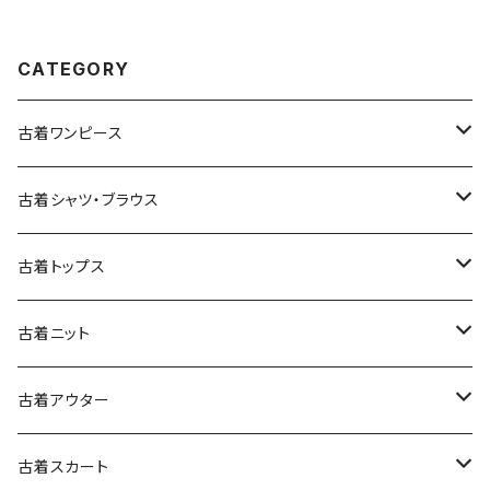
60)
CATEGORY
古着ワンピース
古着長袖ワンピース
古着シャツ・ブラウス
古着半袖ワンピース
古着長袖シャツ・ブラウス
古着トップス
古着ノースリーブワンピース
古着半袖シャツ・ブラウス
古着スウェット&パーカー
古着ニット
古着スウェット
古着キャミソールワンピース
古着ノースリーブシャツ・ブラウス
古着プルオーバー
古着セーター
古着アウター
古着パーカー
古着長袖プルオーバー
古着ベアトップワンピース
古着Ｔシャツ
古着カーディガン
古着ライトジャケット
古着スカート