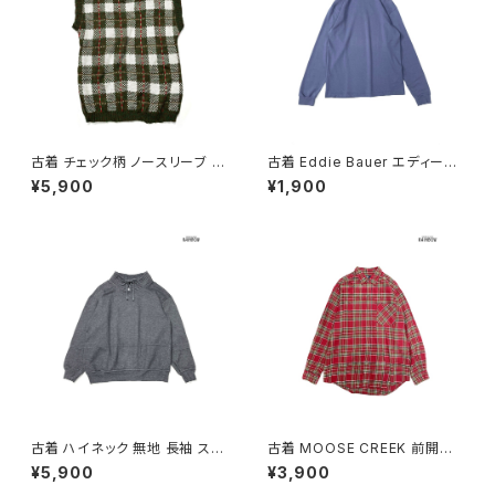
古着 チェック柄 ノースリーブ ベ
古着 Eddie Bauer エディーバ
スト 緑 (ttu2501125)
ウアー タートルネック 無地 コッ
¥5,900
¥1,900
トン100％ 長袖 Ｔシャツ くすみ
紫 (ttu2501172)
古着 ハイネック 無地 長袖 スウ
古着 MOOSE CREEK 前開き
ェット トレーナー グレー (ttu25
チェック柄 コットン100％ フラン
¥5,900
¥3,900
01281)
ネル 長袖 シャツ 赤 (ttu25090