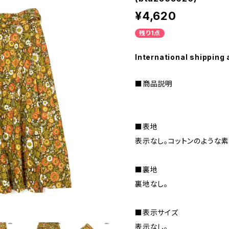
¥4,620
残り1点
International shipping 
■商品説明
■表地
表示なし。コットンのような素
■裏地
裏地なし。
■表示サイズ
表示なし。