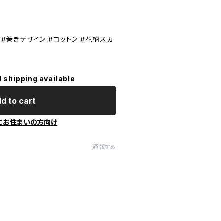
 #巻きデザイン #コットン #花柄スカ
l shipping available
d to cart
にお住まいの方向け
通報する