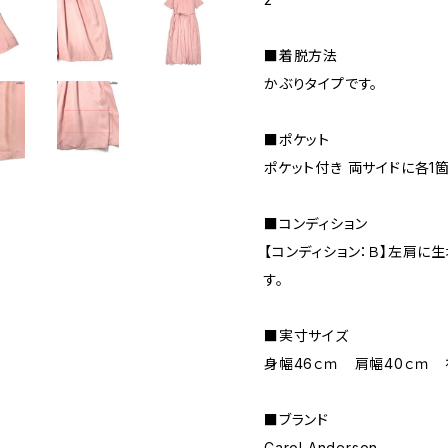
■着脱方法
かぶりタイプです。
■ポケット
ポケット付き 両サイドに各1
■コンディション
【コンディション：Ｂ】左肩に
す。
■実寸サイズ
身幅46ｃｍ 肩幅40ｃｍ 
■ブランド
Carol Anderson