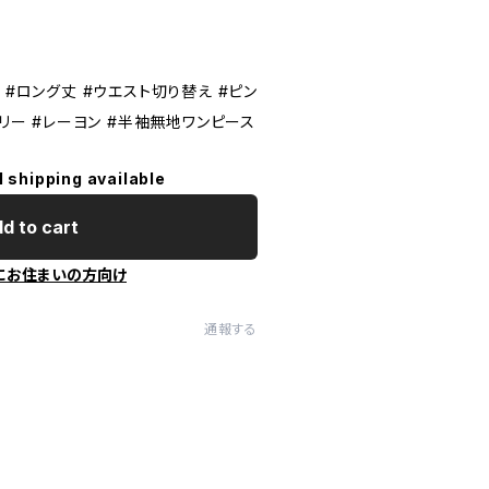
 #ロング丈 #ウエスト切り替え #ピン
ーリー #レーヨン #半袖無地ワンピース
l shipping available
d to cart
にお住まいの方向け
通報する