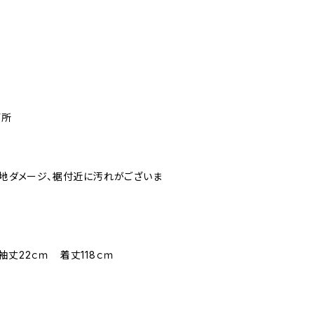
箇所
生地ダメージ、裾付近に汚れがございま
袖丈22ｃｍ 着丈118ｃｍ