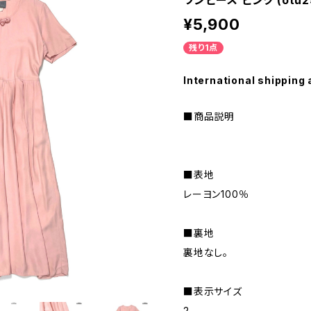
ワンピース ピンク (otu25
¥5,900
残り1点
International shipping 
■商品説明
■表地
レーヨン100％
■裏地
裏地なし。
■表示サイズ
2