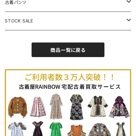
古着長袖Ｔシャツ
古着オールインワン
古着ベスト
古着半袖ニット
古着ライトコート
古着ロング丈スカート (丈76cm-)
古着パンツ
古着ノースリーブプルオーバー
古着半袖Ｔシャツ
古着オーバーオール
古着キャミソール
古着ニットアウター
古着ヘビージャケット
古着膝丈スカート (丈56-75cm)
古着ロング丈パンツ
STOCK SALE
古着ノースリーブＴシャツ
古着セットアップ
古着ノースリーブ
古着ノースリーブニット
古着ヘビーコート
古着ミニ丈スカート (丈-55cm)
古着ショート丈パンツ
Spring / Summer
商品一覧に戻る
80%OFF
古着ポロシャツ
古着ガウン
古着ミニ丈スカート (丈56-75cm)
Autumn / Winter
70%OFF
古着長袖ポロシャツ
80%OFF
古着スウェット
古着羽織り
古着半袖ポロシャツ
70%OFF
古着トレーナー
ベアトップ
古着パーカー
古着タンクトップ