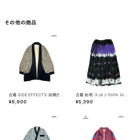
その他の商品
古着 SIDE EFFECTS 前開き
古着 総柄 コットン100％ ロン
総柄 レオパード柄 長袖 ニット
グ丈 スカート 黒 紫 (ba26070
¥6,900
¥5,390
アウター ベージュ (ttu250905
20)
1)