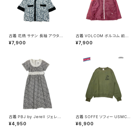
古着 花柄 サテン 長袖 アウター
古着 VOLCOM ボルコム 前開
羽織り 水色 (ttu2501122)
き 無地 ブランドロゴ 刺繍 ナイ
¥7,900
¥7,900
ロン100％ 長袖 アウター ライト
ジャケット ボルドー 赤紫 (ttu25
09054)
古着 PBJ by Jerell ジェレル
古着 SOFFE ソフィー USMC
リボン 花柄 コットン100％ 膝丈
アメリカ製 ロゴ 長袖 スウェット
¥4,950
¥6,900
半袖 ワンピース 黒 (oa26070
トレーナー 緑 カーキ (ttu2508
79)
182)