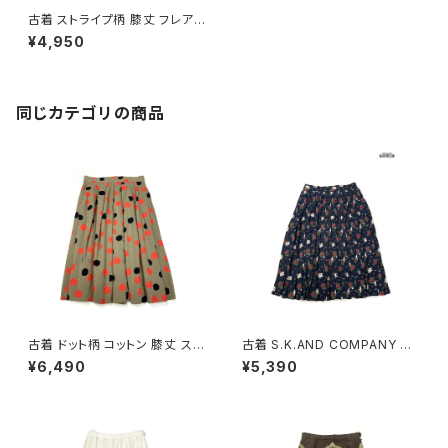
古着 ストライプ柄 膝丈 フレア
スカート オレンジ (btu250500
¥4,950
1)
同じカテゴリの商品
古着 ドット柄 コットン 膝丈 スカ
古着 S.K.AND COMPANY 花
ート 茶 (ba2607006)
柄 膝丈 プリーツ スカート 紺 (b
¥6,490
¥5,390
tu2604016)