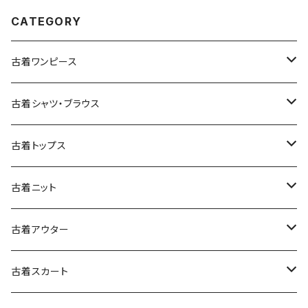
CATEGORY
古着ワンピース
古着長袖ワンピース
古着シャツ・ブラウス
古着半袖ワンピース
古着長袖シャツ・ブラウス
古着トップス
古着ノースリーブワンピース
古着半袖シャツ・ブラウス
古着スウェット&パーカー
古着ニット
古着スウェット
古着キャミソールワンピース
古着ノースリーブシャツ・ブラウス
古着プルオーバー
古着セーター
古着アウター
古着パーカー
古着長袖プルオーバー
古着ベアトップワンピース
古着Ｔシャツ
古着カーディガン
古着ライトジャケット
古着スカート
古着半袖プルオーバー